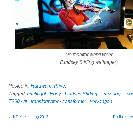
De monitor werkt weer
(Lindsey Stirling wallpaper)
Posted in:
Hardware
,
Prive
.
Tagged:
backlight
·
Ebay
·
Lindsey Stirling
·
samsung
·
sch
T260
·
tft
·
transformator
·
transformer
·
vervangen
←
NDIX relatiedag 2013
Radio inter