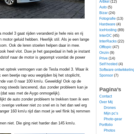
Artikel
(12)
Auto
(5)
Bizar
(24)
Fotografie
(13)
Hardware
(4)
IceHosting
(89)
model 3 gaat rijden veranderd je hele reis en rij
InterDC
(45)
n motor geluid hebben. Heerlijk stil. Als je een lange
InterRacks
(22)
ankom. Ook de leren stoelen helpen daar in mee.
Offtopic
(47)
ook heel vlot. Duw je het gaspedaal in heb je instant
Onzin
(9)
ndstof naar de motor is gepompt voordat de power
Prive
(14)
Self hosted
(4)
het optrek vermogen van de Tesla model 3. Waar ik
Software ontwikkelin
 een beetje rap wou wegrijden bij het stoplicht,
Sponsor
(7)
conde van 0 naar 100 km/u. Geweldig! Ook op de
 nog steeds lancerend, dus zonder probleem kan je
Pagina’s
 (dat was met de Aygo onmogelijk).
Contact
lijkt de auto zonder probleem te trekken toen ik een
Over Mij
t overige verkeer niet zo snel en is het dan wel erg
Drones
rganger 160 km/u rijd dan moet je wel flink bij remmen
Mijn pc’s
Photo-gear
men niet. Die ging niet harder dan 145 km/u.
Portfolio
Photos