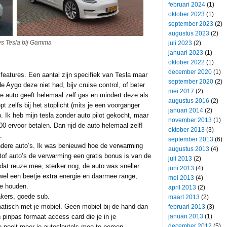
februari 2024
(1)
oktober 2023
(1)
september 2023
(2)
augustus 2023
(2)
vs Tesla bij Gamma
juli 2023
(2)
januari 2023
(1)
oktober 2022
(1)
december 2020
(1)
features. Een aantal zijn specifiek van Tesla maar
september 2020
(2)
e Aygo deze niet had, bijv cruise control, of beter
mei 2017
(2)
De auto geeft helemaal zelf gas en mindert deze als
augustus 2016
(2)
t zelfs bij het stoplicht (mits je een voorganger
januari 2014
(2)
. Ik heb mijn tesla zonder auto pilot gekocht, maar
november 2013
(1)
0 ervoor betalen. Dan rijd de auto helemaal zelf!
oktober 2013
(3)
.
september 2013
(6)
ndere auto’s. Ik was benieuwd hoe de verwarming
augustus 2013
(4)
tof auto’s de verwarming een gratis bonus is van de
juli 2013
(2)
dat reuze mee, sterker nog, de auto was sneller
juni 2013
(4)
el een beetje extra energie en daarmee range,
mei 2013
(4)
te houden.
april 2013
(2)
akers, goede sub.
maart 2013
(2)
atisch met je mobiel. Geen mobiel bij de hand dan
februari 2013
(3)
januari 2013
(1)
 pinpas formaat access card die je in je
december 2012
(5)
e nooit meer je autosleutels mee te nemen.