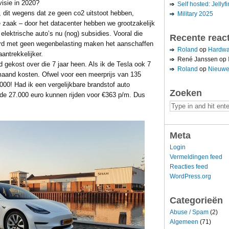
visie in 2020?
Self hosted: Jellyfi
, dit wegens dat ze geen co2 uitstoot hebben,
Military 2025
e zaak – door het datacenter hebben we grootzakelijk
elektrische auto’s nu (nog) subsidies. Vooral die
Recente reac
rd met geen wegenbelasting maken het aanschaffen
Roland
op
Hardwa
antrekkelijker.
René Janssen
op
gekost over die 7 jaar heen. Als ik de Tesla ook 7
Roland
op
Nieuwe
 maand kosten. Ofwel voor een meerprijs van 135
000! Had ik een vergelijkbare brandstof auto
Zoeken
 de 27.000 euro kunnen rijden voor €363 p/m. Dus
Meta
Login
Vermeldingen feed
Reacties feed
WordPress.org
Categorieën
Abuse / Spam
(2)
Algemeen
(71)