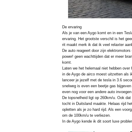
De ervaring
Als je van een Aygo komt en in een Tesla 
ervaring. Het grootste verschil is het gee
rit maakt merk ik dat ik veel relaxter a
De auto reageert door zijn elektromotors 
power! geen wachttijden dat er meer bra
komt.
Laten we het helemaal niet hebben over 
in de Aygo de airco moest uitzetten als ik
lanceer je jezelf met de tesla in 3.6 se
snelweg is even een beetje gas bijgeven
even nog voor een andere auto invoegen
De topsnelheid ligt op 260km/u. Ook dat 
tocht in Duitsland maakte. Helaas rijd he
opletten als je zo hard rijd. Als een voo
om de 100km/u te verliezen.
In de Aygo kende ik dit soort luxe proble