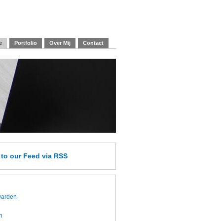
e
Portfolio
Over Mij
Contact
e
to our Feed
via RSS
twarden
h