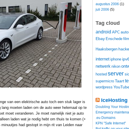
augustus 2006
(1)
juli 2006
(5)
Tag cloud
android
auto
APC
Ebay
Enschede
fil
hacke
Haaksbergen
internet
ipv
iphone
netwerk
ontw
nikon
server
hosted
si
t
Taart
supermicro
YouTub
wordpress
IceHosting
ge van een elektrische auto toch een stuk lager is
Doubling Your Hosti
g lang moeten laden om de auto weer helemaal op te
Emergency maintenance
dset moet veranderen. Je moet namelijk niet je auto
.eu Domains
lleen laden wat je nodig hebt om thuis te komen (+
KPN "Safe Internet"
 minuutjes had gestopt in mijn rit van Leiden naar
Bot traffic on your site