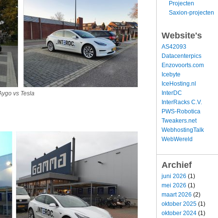
Projecten
Saxion-projecten
Website's
AS42093
Datacenterpics
Enzovoorts.com
Icebyte
IceHosting.nl
InterDC
Aygo vs Tesla
InterRacks C.V.
PWS-Robotica
Tweakers.net
WebhostingTalk
WebWereld
Archief
juni 2026
(1)
mei 2026
(1)
maart 2026
(2)
oktober 2025
(1)
oktober 2024
(1)