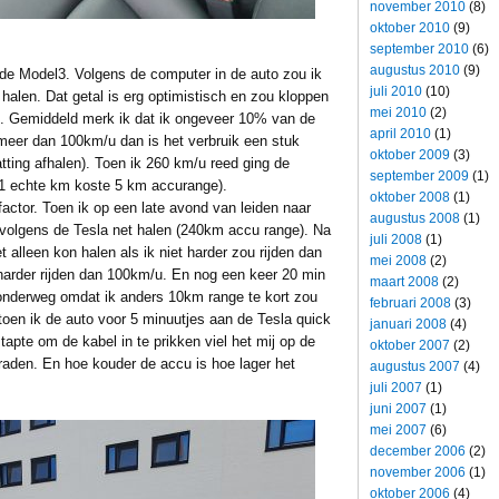
november 2010
(8)
oktober 2010
(9)
september 2010
(6)
augustus 2010
(9)
 de Model3. Volgens de computer in de auto zou ik
juli 2010
(10)
alen. Dat getal is erg optimistisch en zou kloppen
mei 2010
(2)
jn. Gemiddeld merk ik dat ik ongeveer 10% van de
april 2010
(1)
d meer dan 100km/u dan is het verbruik een stuk
oktober 2009
(3)
ting afhalen). Toen ik 260 km/u reed ging de
september 2009
(1)
. (1 echte km koste 5 km accurange).
oktober 2008
(1)
actor. Toen ik op een late avond van leiden naar
augustus 2008
(1)
volgens de Tesla net halen (240km accu range). Na
juli 2008
(1)
t alleen kon halen als ik niet harder zou rijden dan
mei 2008
(2)
 harder rijden dan 100km/u. En nog een keer 20 min
maart 2008
(2)
onderweg omdat ik anders 10km range te kort zou
februari 2008
(3)
oen ik de auto voor 5 minuutjes aan de Tesla quick
januari 2008
(4)
apte om de kabel in te prikken viel het mij op de
oktober 2007
(2)
raden. En hoe kouder de accu is hoe lager het
augustus 2007
(4)
juli 2007
(1)
juni 2007
(1)
mei 2007
(6)
december 2006
(2)
november 2006
(1)
oktober 2006
(4)