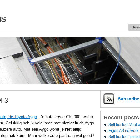
is
Hom
l 3
Subscrib
Recent posts
 auto, de Toyota Aygo
. De auto koste €10.000, wat ik
en. Gelukkig heb ik vele jaren met plezier in de Aygo
Self hosted: Vaul
euzere auto. Met een Aygo wordt je niet altijd
Eigen AS netwerk
 afspraak komt. Maar welke auto past dan wel goed?
Self hosted: Immic