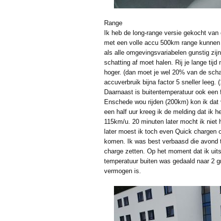
Range
Ik heb de long-range versie gekocht van
met een volle accu 500km range kunnen h
als alle omgevingsvariabelen gunstig zi
schatting af moet halen. Rij je lange tij
hoger. (dan moet je wel 20% van de schat
accuverbruik bijna factor 5 sneller leeg
Daarnaast is buitentemperatuur ook een f
Enschede wou rijden (200km) kon ik dat 
een half uur kreeg ik de melding dat ik he
115km/u. 20 minuten later mocht ik niet
later moest ik toch even Quick chargen 
komen. Ik was best verbaasd die avond t
charge zetten. Op het moment dat ik uitst
temperatuur buiten was gedaald naar 2 g
vermogen is.