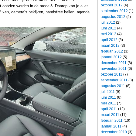
oktober 2012
(4)
et ontzien worden in de model3. Daarop kan je alles
september 2012
(1)
etflixen, camera’s bekijken, handsfree bellen, agenda
augustus 2012
(5)
juli 2012
(2)
juni 2012
(4)
mei 2012
(4)
april 2012
(5)
maart 2012
(3)
februari 2012
(3)
januari 2012
(5)
december 2011
(8)
november 2011
(6)
oktober 2011
(7)
september 2011
(3)
augustus 2011
(8)
juli 2011
(9)
juni 2011
(6)
mei 2011
(7)
april 2011
(12)
maart 2011
(11)
februari 2011
(10)
januari 2011
(4)
december 2010
(3)