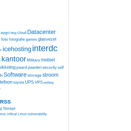
Datacenter
aygo
cloud
blog
glasvezel
foto
m
fotografie
games
interdc
icehosting
r
kantoor
mobiel
6
Military
ikkeling
paard
security
paarden
self
Software
stroom
storage
dn
elefoon
UPS
VPS
toyota
weblog
e
 RSS
ng Storage
 critical Linux vulnerability