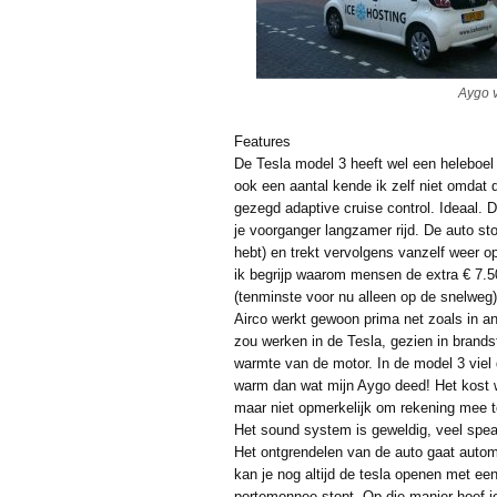
Aygo 
Features
De Tesla model 3 heeft wel een heleboel 
ook een aantal kende ik zelf niet omdat d
gezegd adaptive cruise control. Ideaal. 
je voorganger langzamer rijd. De auto stop
hebt) en trekt vervolgens vanzelf weer op
ik begrijp waarom mensen de extra € 7.50
(tenminste voor nu alleen op de snelweg)
Airco werkt gewoon prima net zoals in a
zou werken in de Tesla, gezien in brands
warmte van de motor. In de model 3 viel 
warm dan wat mijn Aygo deed! Het kost w
maar niet opmerkelijk om rekening mee 
Het sound system is geweldig, veel spe
Het ontgrendelen van de auto gaat autom
kan je nog altijd de tesla openen met een
portemonnee stopt. Op die manier hoef j