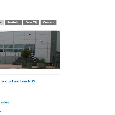
e
Portfolio
Over Mij
Contact
e
to our Feed
via RSS
twarden
h