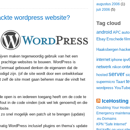
augustus 2006
(1)
juli 2006
(5)
ackte wordpress website?
Tag cloud
android
auto
APC
Ebay
Enschede
fil
hacke
Haaksbergen
rijven maken tegenwoordig gebruik van het een
internet
ipv
iphone
 prachtige websites te bouwen. WordPress is
netwerk
ontw
nikon
 Eenmaal gebouwd denken de eigenaren dat de
server
digd zijn. (of de site wordt door een ontwikkelaar
hosted
si
 zelf de site moet gaan beheren maar die vindt het
t
Taart
supermicro
YouTub
wordpress
e open is en iedereen toegang heeft om de code te
IceHosting
fout in de code vinden (ook wel lek genoemd) en die
Doubling Your Hosti
bsite.
Emergency maintenance
zo snel mogelijk een patch uit te brengen (update)
.eu Domains
KPN "Safe Internet"
lmatig WordPress inclusief plugins en thema’s update
Bot traffic on your site