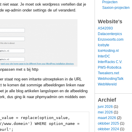
Projecten
t niet waar. Je moet ook wordpress vertellen dat je
Saxion-projecten
n de wp-admin onder settings de url veranderd.
Website's
AS42093
Datacenterpics
Enzovoorts.com
Icebyte
IceHosting.nl
InterDC
InterRacks C.V.
PWS-Robotica
anpassen met s bij http
Tweakers.net
WebhostingTalk
er staat nog een irritante uitroepteken in de URL
WebWereld
ijkt te komen dat sommige afbeeldingen linken naar
oet je alle blog artikelen langslopen en de afbeelding
 werk, dus ging ik naar phpmyadmin om middels een
Archief
juni 2026
(1)
mei 2026
(1)
_value = replace(option_value, 
maart 2026
(2)
oktober 2025
(1)
//www.domein') WHERE option_name = 
oktober 2024
(1)
url';
