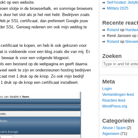
okt op een website.
Self hosted: Jellyfi
Military 2025
roen slotje in de browserbalk, en sommige browsers
 door het slot als je het niet hebt. Bedrijven zoals
eb je SSL certificaat, dan prefereert Google jouw
Recente reac
onder SSL. Genoeg redenen om ook mijn weblog te
Roland
op
Hardwa
René Janssen
op
Roland
op
Nieuwe
certificaat te kopen, en heb ik ook gekozen voor
at is voldoende voor een blog zoals die van mij. Er
Zoeken
il bewaar ik voor een volgende blogpost.
dels een bestand op de webpagina en geeft daarna
et veel werk te zijn en ondersteunen hosting bedrijven
ficaat met 1 druk op de knop. Zo ook mijn bedrijf
Meta
1 druk op de knop een certificaat installeert.
Login
Vermeldingen feed
Reacties feed
WordPress.org
Categorieën
Abuse / Spam
(2)
Algemeen
(71)