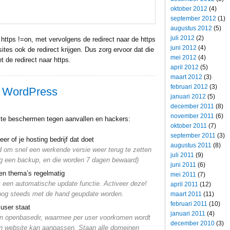
oktober 2012
(4)
september 2012
(1)
augustus 2012
(5)
juli 2012
(2)
 https !=on, met vervolgens de redirect naar de https
juni 2012
(4)
ites ook de redirect krijgen. Dus zorg ervoor dat die
mei 2012
(4)
et de redirect naar https.
april 2012
(5)
maart 2012
(3)
februari 2012
(3)
p WordPress
januari 2012
(5)
december 2011
(8)
november 2011
(6)
 te beschermen tegen aanvallen en hackers:
oktober 2011
(7)
september 2011
(3)
r of je hosting bedrijf dat doet
augustus 2011
(8)
d om snel een werkende versie weer terug te zetten
juli 2011
(9)
ag een backup, en die worden 7 dagen bewaard)
juni 2011
(6)
 en thema’s regelmatig
mei 2011
(7)
t een automatische update functie. Activeer deze!
april 2011
(12)
nog steeds met de hand geupdate worden.
maart 2011
(11)
februari 2011
(10)
user staat
januari 2011
(4)
van openbasedir, waarmee per user voorkomen wordt
december 2010
(3)
en website kan aanpassen. Staan alle domeinen