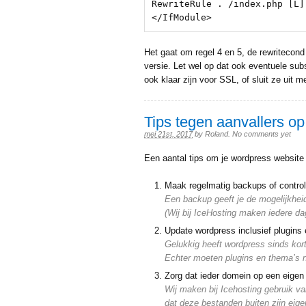
RewriteRule . /index.php [L]

</IfModule>
Het gaat om regel 4 en 5, de rewritecond
versie. Let wel op dat ook eventuele subs
ook klaar zijn voor SSL, of sluit ze uit m
Tips tegen aanvallers o
mei 21st, 2017
by
Roland
.
No comments yet
Een aantal tips om je wordpress website
Maak regelmatig backups of controlee
Een backup geeft je de mogelijkhei
(Wij bij IceHosting maken iedere d
Update wordpress inclusief plugins
Gelukkig heeft wordpress sinds kor
Echter moeten plugins en thema’s 
Zorg dat ieder domein op een eigen 
Wij maken bij Icehosting gebruik 
dat deze bestanden buiten zijn eig