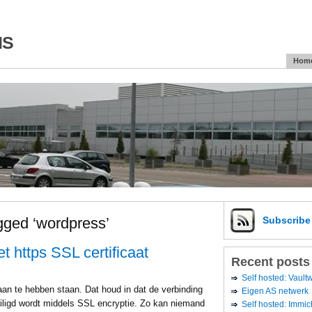
is
Hom
gged ‘wordpress’
Subscrib
 https SSL certificaat
Recent posts
Self hosted: Vaul
an te hebben staan. Dat houd in dat de verbinding
Eigen AS netwerk
iligd wordt middels SSL encryptie. Zo kan niemand
Self hosted: Immic