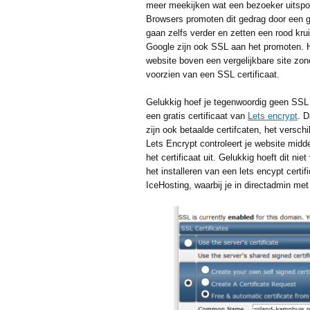
meer meekijken wat een bezoeker uitspo
Browsers promoten dit gedrag door een g
gaan zelfs verder en zetten een rood kruis
Google zijn ook SSL aan het promoten. H
website boven een vergelijkbare site z
voorzien van een SSL certificaat.
Gelukkig hoef je tegenwoordig geen SSL 
een gratis certificaat van
Lets encrypt
. D
zijn ook betaalde certifcaten, het versch
Lets Encrypt controleert je website mid
het certificaat uit. Gelukkig hoeft dit ni
het installeren van een lets encypt certi
IceHosting, waarbij je in directadmin met 