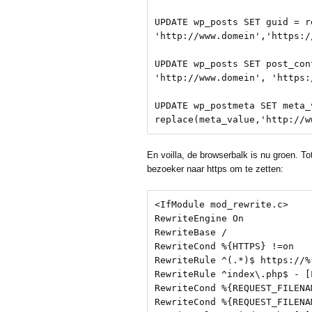
UPDATE wp_posts SET guid = r
'http://www.domein','https:/
UPDATE wp_posts SET post_con
'http://www.domein', 'https:
UPDATE wp_postmeta SET meta_v
replace(meta_value,'http://w
En voilla, de browserbalk is nu groen. T
bezoeker naar https om te zetten:
<IfModule mod_rewrite.c>

RewriteEngine On

RewriteBase /

RewriteCond %{HTTPS} !=on

RewriteRule ^(.*)$ https://%
RewriteRule ^index\.php$ - [L
RewriteCond %{REQUEST_FILENAM
RewriteCond %{REQUEST_FILENAM