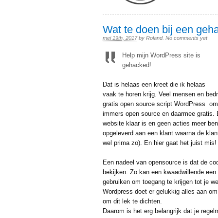
Wat te doen bij een geh
mei 19th, 2017
by
Roland
.
No comments yet
Help mijn WordPress site is
gehacked!
Dat is helaas een kreet die ik helaas
vaak te horen krijg. Veel mensen en bed
gratis open source script WordPress om
immers open source en daarmee gratis.
website klaar is en geen acties meer beno
opgeleverd aan een klant waarna de klant
wel prima zo). En hier gaat het juist mis!
Een nadeel van opensource is dat de cod
bekijken. Zo kan een kwaadwillende een 
gebruiken om toegang te krijgen tot je we
Wordpress doet er gelukkig alles aan om 
om dit lek te dichten.
Daarom is het erg belangrijk dat je rege