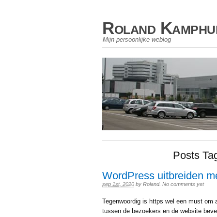
Roland Kamphu
Mijn persoonlijke weblog
Posts Ta
WordPress uitbreiden met
sep 1st, 2020
by
Roland
.
No comments yet
Tegenwoordig is https wel een must om a
tussen de bezoekers en de website beve