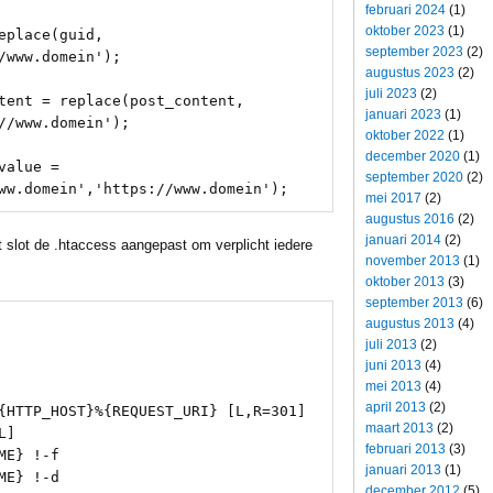
februari 2024
(1)
oktober 2023
(1)
eplace(guid, 
september 2023
(2)
/www.domein');

augustus 2023
(2)
juli 2023
(2)
tent = replace(post_content, 
januari 2023
(1)
//www.domein');

oktober 2022
(1)
december 2020
(1)
alue = 
september 2020
(2)
ww.domein','https://www.domein');
mei 2017
(2)
augustus 2016
(2)
januari 2014
(2)
ot slot de .htaccess aangepast om verplicht iedere
november 2013
(1)
oktober 2013
(3)
september 2013
(6)
augustus 2013
(4)
juli 2013
(2)
juni 2013
(4)
mei 2013
(4)
april 2013
(2)
{HTTP_HOST}%{REQUEST_URI} [L,R=301]

maart 2013
(2)
]

februari 2013
(3)
E} !-f

januari 2013
(1)
E} !-d

december 2012
(5)