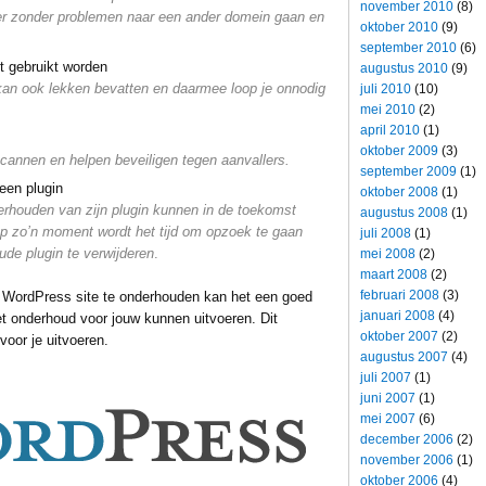
november 2010
(8)
er zonder problemen naar een ander domein gaan en
oktober 2010
(9)
september 2010
(6)
et gebruikt worden
augustus 2010
(9)
 kan ook lekken bevatten en daarmee loop je onnodig
juli 2010
(10)
mei 2010
(2)
april 2010
(1)
oktober 2009
(3)
scannen en helpen beveiligen tegen aanvallers.
september 2009
(1)
een plugin
oktober 2008
(1)
erhouden van zijn plugin kunnen in de toekomst
augustus 2008
(1)
p zo’n moment wordt het tijd om opzoek te gaan
juli 2008
(1)
ude plugin te verwijderen
.
mei 2008
(2)
maart 2008
(2)
februari 2008
(3)
en WordPress site te onderhouden kan het een goed
januari 2008
(4)
het onderhoud voor jouw kunnen uitvoeren. Dit
oktober 2007
(2)
voor je uitvoeren.
augustus 2007
(4)
juli 2007
(1)
juni 2007
(1)
mei 2007
(6)
december 2006
(2)
november 2006
(1)
oktober 2006
(4)