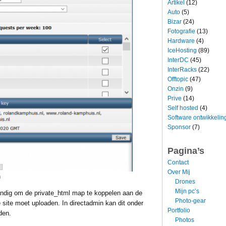
Artikel
(12)
Auto
(5)
Bizar
(24)
Fotografie
(13)
Hardware
(4)
IceHosting
(89)
InterDC
(45)
InterRacks
(22)
Offtopic
(47)
Onzin
(9)
Prive
(14)
Self hosted
(4)
Software ontwikkelin
Sponsor
(7)
Pagina’s
Contact
Over Mij
n
Drones
Mijn pc’s
 handig om de private_html map te koppelen aan de
Photo-gear
e site moet uploaden. In directadmin kan dit onder
Portfolio
den.
Photos