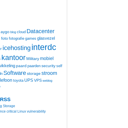
Datacenter
aygo
cloud
blog
glasvezel
foto
m
fotografie
games
interdc
icehosting
r
kantoor
mobiel
6
Military
ikkeling
paard
security
paarden
self
Software
stroom
storage
dn
elefoon
UPS
VPS
toyota
weblog
e
 RSS
ng Storage
 critical Linux vulnerability