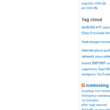
augustus 2006
(1)
juli 2006
(5)
Tag cloud
android
auto
APC
Ebay
Enschede
fil
hacke
Haaksbergen
internet
ipv
iphone
netwerk
ontw
nikon
server
hosted
si
t
Taart
supermicro
YouTub
wordpress
IceHosting
Doubling Your Hosti
Emergency maintenance
.eu Domains
KPN "Safe Internet"
Bot traffic on your site