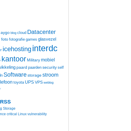
Datacenter
aygo
cloud
blog
glasvezel
foto
m
fotografie
games
interdc
icehosting
r
kantoor
mobiel
6
Military
ikkeling
paard
security
paarden
self
Software
stroom
storage
dn
elefoon
UPS
VPS
toyota
weblog
e
 RSS
ng Storage
 critical Linux vulnerability