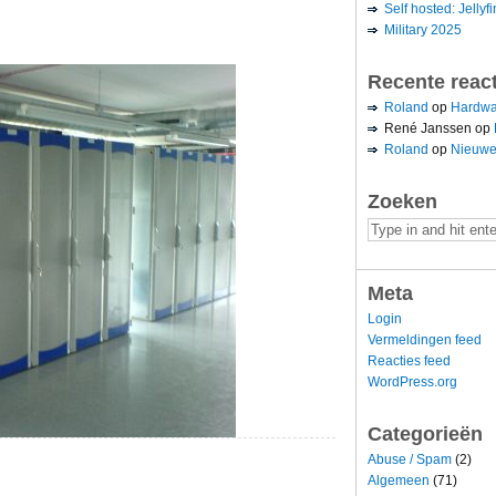
Self hosted: Jellyfi
Military 2025
Recente reac
Roland
op
Hardwa
René Janssen
op
Roland
op
Nieuwe
Zoeken
Meta
Login
Vermeldingen feed
Reacties feed
WordPress.org
Categorieën
Abuse / Spam
(2)
Algemeen
(71)