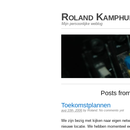
Roland Kamphu
Mijn persoonlijke weblog
Posts from
Toekomstplannen
aug 10th, 2006
by
Roland
.
No comments yet
We zijn bezig met kijken naar eigen netw
nieuwe locatie. We hebben momenteel een