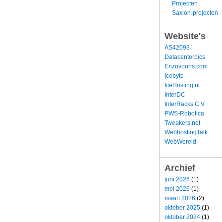
Projecten
Saxion-projecten
Website's
AS42093
Datacenterpics
Enzovoorts.com
Icebyte
IceHosting.nl
InterDC
InterRacks C.V.
PWS-Robotica
Tweakers.net
WebhostingTalk
WebWereld
Archief
juni 2026
(1)
mei 2026
(1)
maart 2026
(2)
oktober 2025
(1)
oktober 2024
(1)