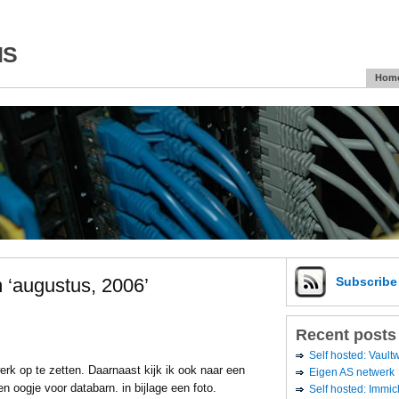
is
Hom
 ‘augustus, 2006’
Subscrib
Recent posts
Self hosted: Vaul
erk op te zetten. Daarnaast kijk ik ook naar een
Eigen AS netwerk
 oogje voor databarn. in bijlage een foto.
Self hosted: Immic