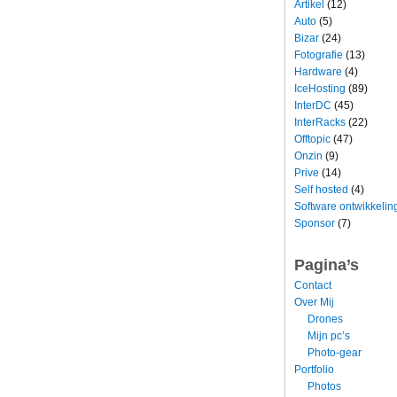
Artikel
(12)
Auto
(5)
Bizar
(24)
Fotografie
(13)
Hardware
(4)
IceHosting
(89)
InterDC
(45)
InterRacks
(22)
Offtopic
(47)
Onzin
(9)
Prive
(14)
Self hosted
(4)
Software ontwikkelin
Sponsor
(7)
Pagina’s
Contact
Over Mij
Drones
Mijn pc’s
Photo-gear
Portfolio
Photos