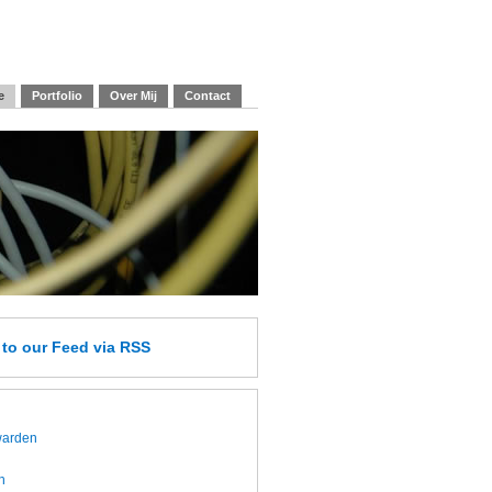
e
Portfolio
Over Mij
Contact
e
to our Feed
via RSS
twarden
h