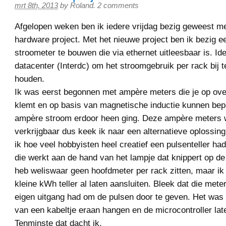
mrt 8th, 2013
by
Roland
.
2 comments
Afgelopen weken ben ik iedere vrijdag bezig geweest m
hardware project. Met het nieuwe project ben ik bezig 
stroometer te bouwen die via ethernet uitleesbaar is. Id
datacenter (Interdc) om het stroomgebruik per rack bij 
houden.
Ik was eerst begonnen met ampère meters die je op ove
klemt en op basis van magnetische inductie kunnen bep
ampère stroom erdoor heen ging. Deze ampère meters w
verkrijgbaar dus keek ik naar een alternatieve oplossing
ik hoe veel hobbyisten heel creatief een pulsenteller h
die werkt aan de hand van het lampje dat knippert op de
heb weliswaar geen hoofdmeter per rack zitten, maar ik
kleine kWh teller al laten aansluiten. Bleek dat die mete
eigen uitgang had om de pulsen door te geven. Het was
van een kabeltje eraan hangen en de microcontroller late
Tenminste dat dacht ik.