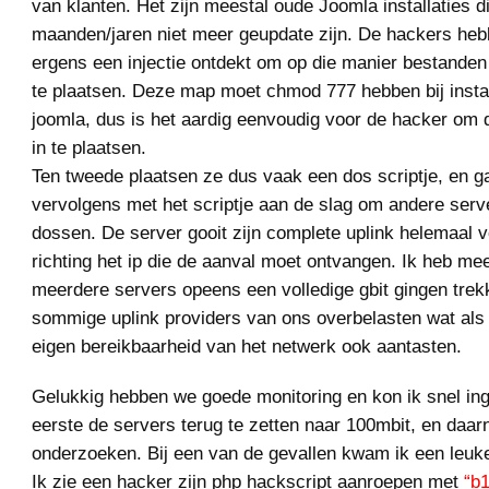
van klanten. Het zijn meestal oude Joomla installaties di
maanden/jaren niet meer geupdate zijn. De hackers hebb
ergens een injectie ontdekt om op die manier bestanden
te plaatsen. Deze map moet chmod 777 hebben bij instal
joomla, dus is het aardig eenvoudig voor de hacker om
in te plaatsen.
Ten tweede plaatsen ze dus vaak een dos scriptje, en g
vervolgens met het scriptje aan de slag om andere serve
dossen. De server gooit zijn complete uplink helemaal 
richting het ip die de aanval moet ontvangen. Ik heb m
meerdere servers opeens een volledige gbit gingen tre
sommige uplink providers van ons overbelasten wat als 
eigen bereikbaarheid van het netwerk ook aantasten.
Gelukkig hebben we goede monitoring en kon ik snel ing
eerste de servers terug te zetten naar 100mbit, en daar
onderzoeken. Bij een van de gevallen kwam ik een leuk
Ik zie een hacker zijn php hackscript aanroepen met
“b1