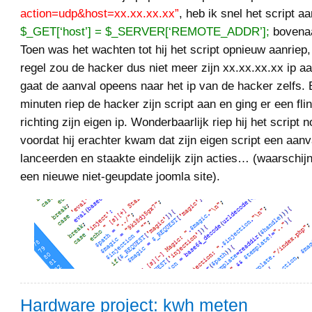
action=udp&host=xx.xx.xx.xx”
, heb ik snel het script a
$_GET[‘host’] = $_SERVER[‘REMOTE_ADDR’];
bovenaa
Toen was het wachten tot hij het script opnieuw aanriep
regel zou de hacker dus niet meer zijn xx.xx.xx.xx ip a
gaat de aanval opeens naar het ip van de hacker zelfs. E
minuten riep de hacker zijn script aan en ging er een fli
richting zijn eigen ip. Wonderbaarlijk riep hij het script 
voordat hij erachter kwam dat zijn eigen script een aan
lanceerden en staakte eindelijk zijn acties… (waarschijn
een nieuwe niet-geupdate joomla site).
Hardware project: kwh meten