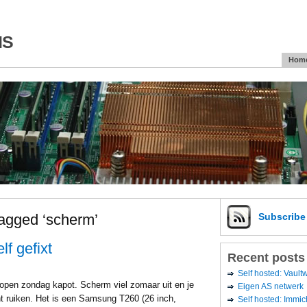
is
Hom
agged ‘scherm’
Subscrib
f gefixt
Recent posts
Self hosted: Vaul
open zondag kapot. Scherm viel zomaar uit en je
Eigen AS netwerk
 ruiken. Het is een Samsung T260 (26 inch,
Self hosted: Immic