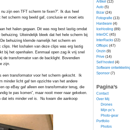
Artikel
(12)
Auto
(5)
t nu zijn een TFT scherm te fixen?”. Ik dus heel
Bizar
(24)
 het scherm nog beeld gaf, conclusie er moet iets
Fotografie
(13)
Hardware
(4)
 aan het halen gegaan. Dit was nog best lastig omdat
IceHosting
(89)
InterDC
(45)
behuizing. Uiteindelijk bleek dat het hele scherm bij
InterRacks
(22)
 De behuizing klemde namelijk het scherm en
Offtopic
(47)
c clips. Het loshalen van deze clips was erg lastig
Onzin
(9)
t bij het openhalen. Eenmaal open zag ik vrij snel
Prive
(14)
bij de transformator van de backlight. Bovendien
Self hosted
(4)
e zijn.
Software ontwikkelin
Sponsor
(7)
s een transformator voor het scherm gekocht. Ik
m minder licht gaf ten opzichte van het andere
Pagina’s
n op eBay gaf alleen een transformator terug, die
handig te pas komen”, maar nooit meer naar gekeken.
Contact
 dat iets minder vel is. Nu kwam die aankoop
Over Mij
Drones
Mijn pc’s
Photo-gear
Portfolio
Photos