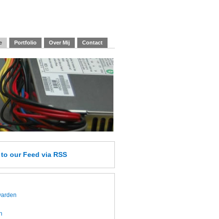
e
Portfolio
Over Mij
Contact
e
to our Feed
via RSS
twarden
h