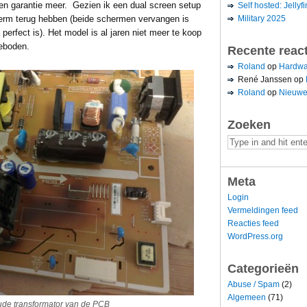
een garantie meer. Gezien ik een dual screen setup
Self hosted: Jellyfi
Military 2025
herm terug hebben (beide schermen vervangen is
 perfect is). Het model is al jaren niet meer te koop
geboden.
Recente reac
Roland
op
Hardwa
René Janssen
op
Roland
op
Nieuwe
Zoeken
Meta
Login
Vermeldingen feed
Reacties feed
WordPress.org
Categorieën
Abuse / Spam
(2)
Algemeen
(71)
oude transformator van de PCB