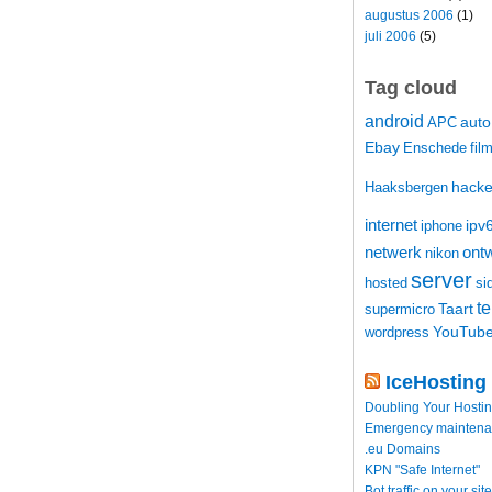
augustus 2006
(1)
juli 2006
(5)
Tag cloud
android
auto
APC
Ebay
Enschede
fil
hacke
Haaksbergen
internet
ipv
iphone
netwerk
ontw
nikon
server
hosted
si
t
Taart
supermicro
YouTub
wordpress
IceHosting
Doubling Your Hosti
Emergency maintenance
.eu Domains
KPN "Safe Internet"
Bot traffic on your site