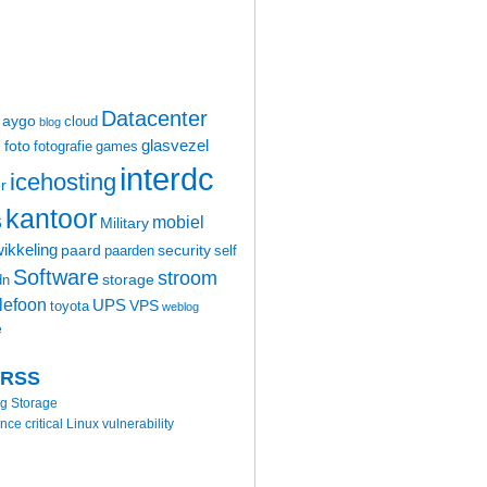
Datacenter
aygo
cloud
blog
glasvezel
foto
m
fotografie
games
interdc
icehosting
r
kantoor
mobiel
6
Military
ikkeling
paard
security
paarden
self
Software
stroom
storage
dn
elefoon
UPS
VPS
toyota
weblog
e
 RSS
ng Storage
 critical Linux vulnerability