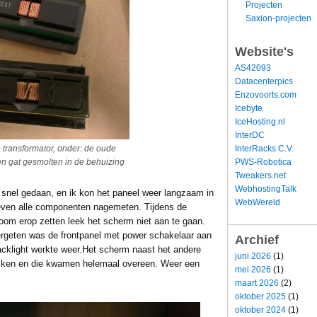
Projecten
Saxion-projecten
Website's
AS42093
Datacenterpics
Enzovoorts.com
Icebyte
IceHosting.nl
InterDC
InterRacks C.V.
transformator, onder: de oude
PWS-Robotica
en gat gesmolten in de behuizing
Tweakers.net
WebhostingTalk
snel gedaan, en ik kon het paneel weer langzaam in
WebWereld
k even alle componenten nagemeten. Tijdens de
room erop zetten leek het scherm niet aan te gaan.
vergeten was de frontpanel met power schakelaar aan
Archief
acklight werkte weer.Het scherm naast het andere
juni 2026
(1)
lijken en die kwamen helemaal overeen. Weer een
mei 2026
(1)
maart 2026
(2)
oktober 2025
(1)
oktober 2024
(1)