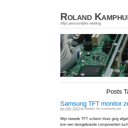
Roland Kamphu
Mijn persoonlijke weblog
Posts T
Samsung TFT monitor zel
jun 24th, 2013
by
Roland
.
No comments yet
Mijn tweede TFT scherm thuis ging afgel
kon een doorgebrande componenten lucht