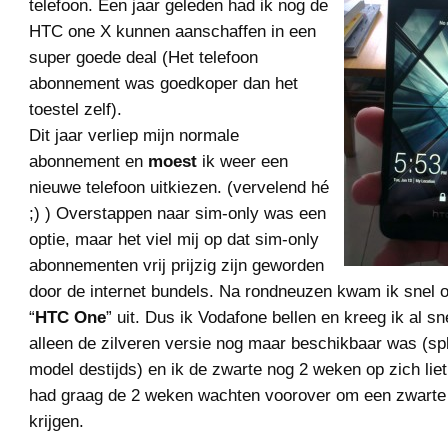
telefoon. Een jaar geleden had ik nog de
HTC one X kunnen aanschaffen in een
super goede deal (Het telefoon
abonnement was goedkoper dan het
toestel zelf).
Dit jaar verliep mijn normale
abonnement en
moest
ik weer een
nieuwe telefoon uitkiezen. (vervelend hé
;) ) Overstappen naar sim-only was een
optie, maar het viel mij op dat sim-only
abonnementen vrij prijzig zijn geworden
door de internet bundels. Na rondneuzen kwam ik snel 
“
HTC One
” uit. Dus ik Vodafone bellen en kreeg ik al sn
alleen de zilveren versie nog maar beschikbaar was (sp
model destijds) en ik de zwarte nog 2 weken op zich lie
had graag de 2 weken wachten voorover om een zwarte 
krijgen.