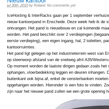
Nieuw kantoor
jul 30th, 2010
by
Roland
.
No comments yet
IceHosting & InterRacks gaan per 1 september verhuiz
nieuw kantoorpand in Enschede. Deze week heb ik de sl
ontvangen. Het pand is nieuwbouw en zal komende maa
worden. Het pand beschikt over 2 verdiepingen (begaan
eerste verdieping), een eigen ingang, hal, 2 toiletten, pa
kantoorruimtes.
Het pand ligt gelegen op het industrieterrein west van E
op steenworp afstand van de snelweg afrit A35/Westerva
Op moment worden de laatste dingen gedaan zoals het
ophangen, vloerbedekking leggen en deuren inhangen. D
buitenkant ook bijna af, enkel de vensterbanken moeten
opgehangen worden. Hieronder is een foto te vinden. Z
zijn naar het nieuwe pand zullen we een grote opening 