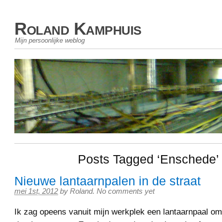
Roland Kamphuis
Mijn persoonlijke weblog
Posts Tagged ‘Enschede’
Nieuwe lantaarnpalen in de straat
mei 1st, 2012
by
Roland
.
No comments yet
Ik zag opeens vanuit mijn werkplek een lantaarnpaal oml