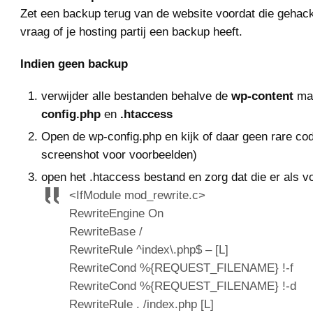
Zet een backup terug van de website voordat die gehac
vraag of je hosting partij een backup heeft.
Indien geen backup
verwijder alle bestanden behalve de
wp-content
ma
config.php
en
.htaccess
Open de wp-config.php en kijk of daar geen rare code
screenshot voor voorbeelden)
open het .htaccess bestand en zorg dat die er als vol
<IfModule mod_rewrite.c>
RewriteEngine On
RewriteBase /
RewriteRule ^index\.php$ – [L]
RewriteCond %{REQUEST_FILENAME} !-f
RewriteCond %{REQUEST_FILENAME} !-d
RewriteRule . /index.php [L]