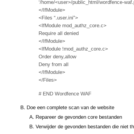
‘/home/<user>/public_html/wordfence-waf.
</IfModule>
<Files “.user.ini”>
<IfModule mod_authz_core.c>
Require all denied
</IfModule>
<IfModule !mod_authz_core.c>
Order deny,allow
Deny from all
</IfModule>
</Files>
# END Wordfence WAF
Doe een complete scan van de website
Repareer de gevonden core bestanden
Verwijder de gevonden bestanden die niet t