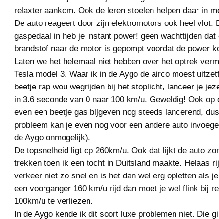
relaxter aankom. Ook de leren stoelen helpen daar in m
De auto reageert door zijn elektromotors ook heel vlot. 
gaspedaal in heb je instant power! geen wachttijden dat
brandstof naar de motor is gepompt voordat de power k
Laten we het helemaal niet hebben over het optrek ver
Tesla model 3. Waar ik in de Aygo de airco moest uitzett
beetje rap wou wegrijden bij het stoplicht, lanceer je jez
in 3.6 seconde van 0 naar 100 km/u. Geweldig! Ook op 
even een beetje gas bijgeven nog steeds lancerend, du
probleem kan je even nog voor een andere auto invoege
de Aygo onmogelijk).
De topsnelheid ligt op 260km/u. Ook dat lijkt de auto z
trekken toen ik een tocht in Duitsland maakte. Helaas ri
verkeer niet zo snel en is het dan wel erg opletten als je 
een voorganger 160 km/u rijd dan moet je wel flink bij
100km/u te verliezen.
In de Aygo kende ik dit soort luxe problemen niet. Die gi