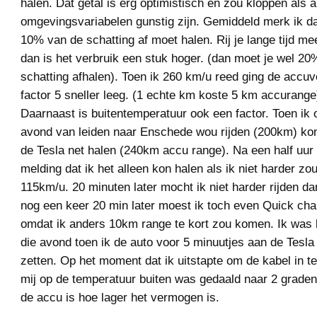
halen. Dat getal is erg optimistisch en zou kloppen als a
omgevingsvariabelen gunstig zijn. Gemiddeld merk ik da
10% van de schatting af moet halen. Rij je lange tijd m
dan is het verbruik een stuk hoger. (dan moet je wel 2
schatting afhalen). Toen ik 260 km/u reed ging de accuv
factor 5 sneller leeg. (1 echte km koste 5 km accurange
Daarnaast is buitentemperatuur ook een factor. Toen ik 
avond van leiden naar Enschede wou rijden (200km) kon
de Tesla net halen (240km accu range). Na een half uur 
melding dat ik het alleen kon halen als ik niet harder zou
115km/u. 20 minuten later mocht ik niet harder rijden d
nog een keer 20 min later moest ik toch even Quick ch
omdat ik anders 10km range te kort zou komen. Ik was
die avond toen ik de auto voor 5 minuutjes aan de Tesla
zetten. Op het moment dat ik uitstapte om de kabel in te
mij op de temperatuur buiten was gedaald naar 2 grade
de accu is hoe lager het vermogen is.