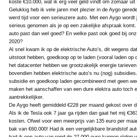
koste €10.000, wat ik erg veel geld vindt om zomaar uit
Gelukkig heb ik vele jaren met plezier in de Aygo gered
werd tijd voor een serieuzere auto. Met een Aygo wordt je
serieus genomen als je op een zakelijke afspraak komt
auto past dan wel goed? En welke past ook goed bij onze
2020?
Al snel kwam ik op de elektrische Auto’s, dit wegens da
uitstoot hebben, goedkoop op te laden (vooral laden op 
het datacenter hebben we grootzakelijk energie tarieven 
bovendien hebben elektrische auto’s nu (nog) subsidies.
subsidie en goedkoop laden gecombineerd met geen we
maken het aanschaffen van een dure elektra auto toch 
aantrekkelijker.
De Aygo heeft gemiddeld €228 per maand gekost over di
Als ik de Tesla ook 7 jaar ga rijden dan gaat het mij €3
kosten. Ofwel voor een meerprijs van 135 euro per maand
bak van €60.000! Had ik een vergelijkbare brandstof aut
had ik een auto van rond de 27.000 euro kunnen rijden 