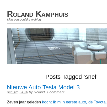
Roland Kamphuis
Mijn persoonlijke weblog
Posts Tagged ‘snel’
Nieuwe Auto Tesla Model 3
dec 4th, 2020
by
Roland
.
1 comment
Zeven jaar geleden
kocht ik mijn eerste auto, de Toyota