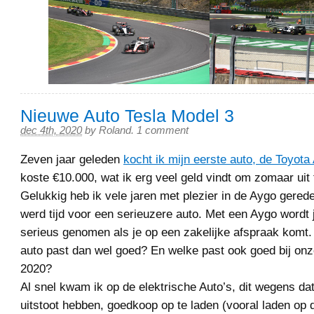
Nieuwe Auto Tesla Model 3
dec 4th, 2020
by
Roland
.
1 comment
Zeven jaar geleden
kocht ik mijn eerste auto, de Toyota
koste €10.000, wat ik erg veel geld vindt om zomaar uit
Gelukkig heb ik vele jaren met plezier in de Aygo gered
werd tijd voor een serieuzere auto. Met een Aygo wordt je
serieus genomen als je op een zakelijke afspraak komt
auto past dan wel goed? En welke past ook goed bij onze
2020?
Al snel kwam ik op de elektrische Auto’s, dit wegens da
uitstoot hebben, goedkoop op te laden (vooral laden op 