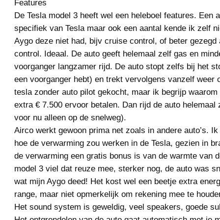
Features
De Tesla model 3 heeft wel een heleboel features. Een aa
specifiek van Tesla maar ook een aantal kende ik zelf n
Aygo deze niet had, bijv cruise control, of beter gezegd
control. Ideaal. De auto geeft helemaal zelf gas en mind
voorganger langzamer rijd. De auto stopt zelfs bij het sto
een voorganger hebt) en trekt vervolgens vanzelf weer o
tesla zonder auto pilot gekocht, maar ik begrijp waaro
extra € 7.500 ervoor betalen. Dan rijd de auto helemaal 
voor nu alleen op de snelweg).
Airco werkt gewoon prima net zoals in andere auto’s. I
hoe de verwarming zou werken in de Tesla, gezien in br
de verwarming een gratis bonus is van de warmte van d
model 3 viel dat reuze mee, sterker nog, de auto was s
wat mijn Aygo deed! Het kost wel een beetje extra ener
range, maar niet opmerkelijk om rekening mee te houde
Het sound system is geweldig, veel speakers, goede su
Het ontgrendelen van de auto gaat automatisch met je 