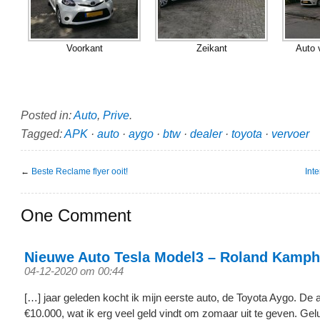
Voorkant
Zeikant
Auto 
Posted in:
Auto
,
Prive
.
Tagged:
APK
·
auto
·
aygo
·
btw
·
dealer
·
toyota
·
vervoer
←
Beste Reclame flyer ooit!
Int
One Comment
Nieuwe Auto Tesla Model3 – Roland Kamph
04-12-2020 om 00:44
[…] jaar geleden kocht ik mijn eerste auto, de Toyota Aygo. De 
€10.000, wat ik erg veel geld vindt om zomaar uit te geven. Gel