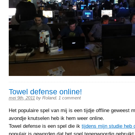
Towel defense online!
mei 9th, 2011
by
Roland
.
1 comment
Het populaire spel van mij is een tijdje offline geweest 
avondje knutselen heb ik hem weer online.
Towel defense is een spel die ik
tijdens mijn studie heb
populair is geworden dat het spel tegenwoordig gebruikt