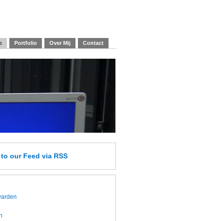
e
Portfolio
Over Mij
Contact
e
to our Feed
via RSS
twarden
h