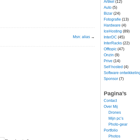
Artikel
(12)
Auto
(5)
Bizar
(24)
Fotografie
(13)
Hardware
(4)
IceHosting
(89)
Msn: alias
→
InterDC
(45)
InterRacks
(22)
Offtopic
(47)
Onzin
(9)
Prive
(14)
Self hosted
(4)
Software ontwikkelin
Sponsor
(7)
Pagina’s
Contact
Over Mij
Drones
Mijn pc’s
Photo-gear
Portfolio
Photos