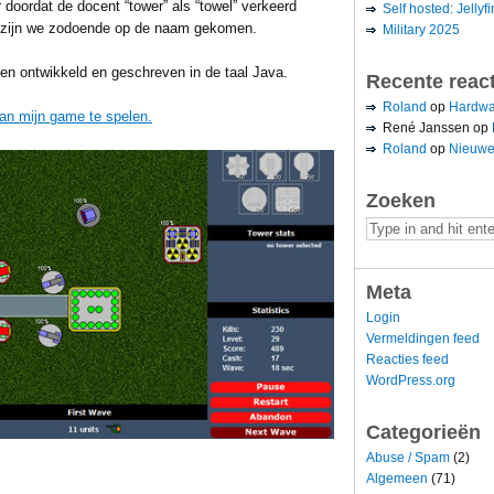
doordat de docent “tower” als “towel” verkeerd
Self hosted: Jellyfi
k) zijn we zodoende op de naam gekomen.
Military 2025
den ontwikkeld en geschreven in de taal Java.
Recente reac
Roland
op
Hardwa
aan mijn game te spelen.
René Janssen
op
Roland
op
Nieuwe
Zoeken
Meta
Login
Vermeldingen feed
Reacties feed
WordPress.org
Categorieën
Abuse / Spam
(2)
Algemeen
(71)