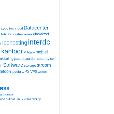
Datacenter
aygo
cloud
blog
glasvezel
foto
m
fotografie
games
interdc
icehosting
r
kantoor
mobiel
6
Military
ikkeling
paard
security
paarden
self
Software
stroom
storage
dn
elefoon
UPS
VPS
toyota
weblog
e
 RSS
ng Storage
 critical Linux vulnerability