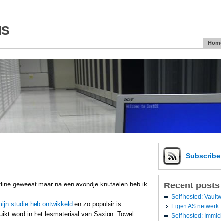
is
Hom
Subscrib
Recent posts
offline geweest maar na een avondje knutselen heb ik
Self hosted: Vaul
mijn studie heb ontwikkeld
en zo populair is
Eigen AS netwerk
ikt word in het lesmateriaal van Saxion. Towel
Self hosted: Immic