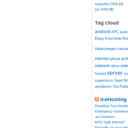
augustus 2006
(1)
juli 2006
(5)
Tag cloud
android
auto
APC
Ebay
Enschede
fil
hacke
Haaksbergen
internet
ipv
iphone
netwerk
ontw
nikon
server
hosted
si
t
Taart
supermicro
YouTub
wordpress
IceHosting
Doubling Your Hosti
Emergency maintenance
.eu Domains
KPN "Safe Internet"
Bot traffic on your site