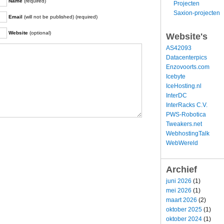
Name
(required)
Projecten
Saxion-projecten
Email
(will not be published) (required)
Website
(optional)
Website's
AS42093
Datacenterpics
Enzovoorts.com
Icebyte
IceHosting.nl
InterDC
InterRacks C.V.
PWS-Robotica
Tweakers.net
WebhostingTalk
WebWereld
Archief
juni 2026
(1)
mei 2026
(1)
maart 2026
(2)
oktober 2025
(1)
oktober 2024
(1)