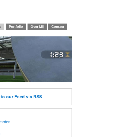
e
Portfolio
Over Mij
Contact
e
to our Feed
via RSS
twarden
h