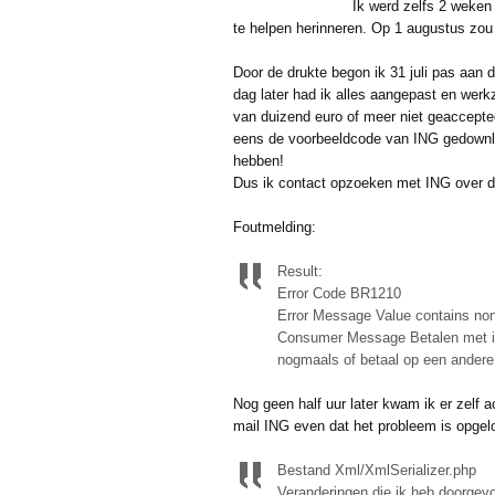
Ik werd zelfs 2 weken
te helpen herinneren. Op 1 augustus zou
Door de drukte begon ik 31 juli pas aan 
dag later had ik alles aangepast en wer
van duizend euro of meer niet geaccepte
eens de voorbeeldcode van ING gedownlo
hebben!
Dus ik contact opzoeken met ING over d
Foutmelding:
Result:
Error Code BR1210
Error Message Value contains non
Consumer Message Betalen met iDE
nogmaals of betaal op een andere
Nog geen half uur later kwam ik er zelf ac
mail ING even dat het probleem is opgelo
Bestand Xml/XmlSerializer.php
Veranderingen die ik heb doorgev