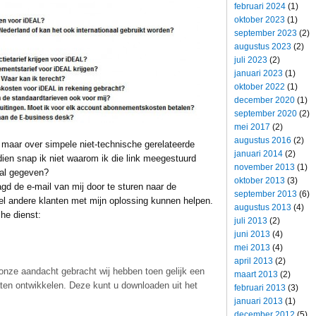
februari 2024
(1)
oktober 2023
(1)
september 2023
(2)
augustus 2023
(2)
juli 2023
(2)
januari 2023
(1)
oktober 2022
(1)
december 2020
(1)
september 2020
(2)
mei 2017
(2)
augustus 2016
(2)
 maar over simpele niet-technische gerelateerde
januari 2014
(2)
en snap ik niet waarom ik die link meegestuurd
november 2013
(1)
 al gegeven?
oktober 2013
(3)
d de e-mail van mij door te sturen naar de
september 2013
(6)
el andere klanten met mijn oplossing kunnen helpen.
augustus 2013
(4)
che dienst:
juli 2013
(2)
juni 2013
(4)
mei 2013
(4)
april 2013
(2)
onze aandacht gebracht wij hebben toen gelijk een
maart 2013
(2)
ten ontwikkelen. Deze kunt u downloaden uit het
februari 2013
(3)
januari 2013
(1)
december 2012
(5)