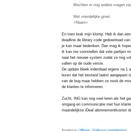
Mochten er nog andere vragen zijn
Met vriendelijke groet,
<Naam>
En toen brak mijn klomp. Heb ik dan ee
deadline de library code gedownload van 
je kan maar bedenken. Dan mag ik hopen 
ik kan me voorstellen dat vele partijen 
naar het nieuwe system zodat ze nog vol
vallen op de oude versie.
De update bleek inderdaad ergens na 1 au
lezen dat het bestand laatst aangepast is
van de bug maar hebben ze nooit de moe
de klanten te informeren.
Zucht, ING kan nog veel leren als het ga
omgang en communicatie met hun klanten
maandelijkse iDeal abonnementkosten 
Posted in:
Offtopic
,
Software ontwikkeling
.