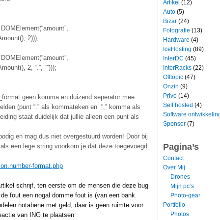
Artikel
(12)
Auto
(5)
Bizar
(24)
DOMElement(“amount”,
Fotografie
(13)
mount(), 2)));
Hardware
(4)
IceHosting
(89)
DOMElement(“amount”,
InterDC
(45)
unt(), 2, “.”, “”)));
InterRacks
(22)
Offtopic
(47)
Onzin
(9)
Prive
(14)
er_format geen komma en duizend seperator mee.
Self hosted
(4)
lden (punt “.” als kommateken en “,” komma als
Software ontwikkelin
leiding staat duidelijk dat jullie alleen een punt als
Sponsor
(7)
bodig en mag dus niet overgestuurd worden! Door bij
Pagina’s
 als een lege string voorkom je dat deze toegevoegd
Contact
tion.number-format.php
Over Mij
Drones
artikel schrijf, ten eerste om de mensen die deze bug
Mijn pc’s
 de fout een nogal domme fout is (van een bank
Photo-gear
Portfolio
ndelen notabene met geld, daar is geen ruimte voor
Photos
eactie van ING te plaatsen