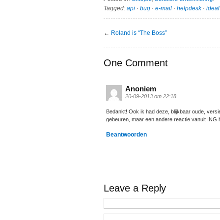
Tagged:
api
·
bug
·
e-mail
·
helpdesk
·
ideal
←
Roland is “The Boss”
One Comment
Anoniem
20-09-2013 om 22:18
Bedankt! Ook ik had deze, blijkbaar oude, ver
gebeuren, maar een andere reactie vanuit ING h
Beantwoorden
Leave a Reply