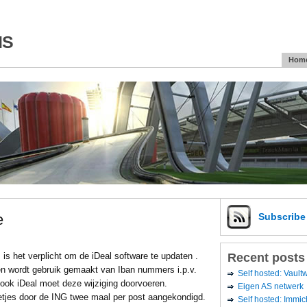
is
Hom
e
Subscrib
Recent posts
s is het verplicht om de iDeal software te updaten .
en wordt gebruik gemaakt van Iban nummers i.p.v.
Self hosted: Vaul
ok iDeal moet deze wijziging doorvoeren.
Eigen AS netwerk
etjes door de ING twee maal per post aangekondigd.
Self hosted: Immic