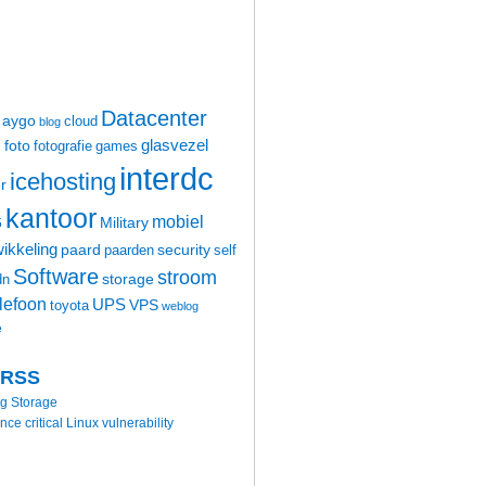
Datacenter
aygo
cloud
blog
glasvezel
foto
m
fotografie
games
interdc
icehosting
r
kantoor
mobiel
6
Military
ikkeling
paard
security
paarden
self
Software
stroom
storage
dn
elefoon
UPS
VPS
toyota
weblog
e
 RSS
ng Storage
 critical Linux vulnerability