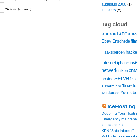
augustus 2006
(1)
Website
(optional)
juli 2006
(5)
Tag cloud
android
auto
APC
Ebay
Enschede
fil
hacke
Haaksbergen
internet
ipv
iphone
netwerk
ontw
nikon
server
hosted
si
t
Taart
supermicro
YouTub
wordpress
IceHosting
Doubling Your Hosti
Emergency maintenance
.eu Domains
KPN "Safe Internet"
Bot traffic on your site