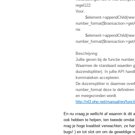
regel122:
Voor:
$element->appendChild(new 
number_format($transaction->getA
na:
$element->appendChild(new 
number_format($transaction->getAmo
Beschrijving:
Jullie geven bij de functie numb
Waarmee de standaard waarden ge
duizendsplitter). In jullie API hand
kommateken accepteren.
De duizensplitter is daarmee over
number_format deze te definiëren
en meegezonden wordt.
http://nl3.php.net/manual/en/func
En nu vraag je wellicht af waarom ik dit 
ook hebben te helpen, ten tweede omdat
mag je hoge kwaliteit verwachten; ze ha
bugs! ) en tot slot om om de geweldige r