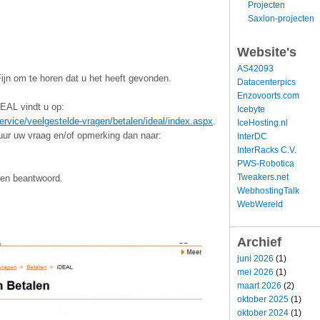
Projecten
Saxion-projecten
Website's
AS42093
ijn om te horen dat u het heeft gevonden.
Datacenterpics
Enzovoorts.com
EAL vindt u op:
Icebyte
service/veelgestelde-vragen/betalen/ideal/index.aspx
.
IceHosting.nl
uur uw vraag en/of opmerking dan naar:
InterDC
InterRacks C.V.
PWS-Robotica
Tweakers.net
gen beantwoord.
WebhostingTalk
WebWereld
Archief
juni 2026
(1)
mei 2026
(1)
maart 2026
(2)
oktober 2025
(1)
oktober 2024
(1)