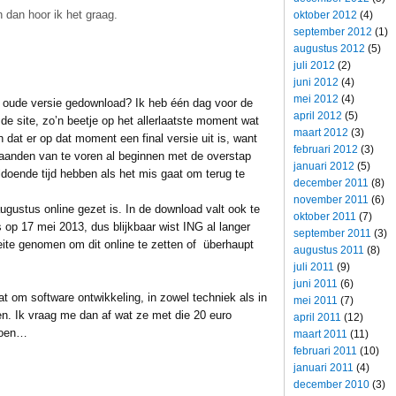
 dan hoor ik het graag.
oktober 2012
(4)
september 2012
(1)
augustus 2012
(5)
juli 2012
(2)
juni 2012
(4)
mei 2012
(4)
n oude versie gedownload? Ik heb één dag voor de
april 2012
(5)
de site, zo’n beetje op het allerlaatste moment wat
maart 2012
(3)
dat er op dat moment een final versie uit is, want
februari 2012
(3)
maanden van te voren al beginnen met de overstap
januari 2012
(5)
doende tijd hebben als het mis gaat om terug te
december 2011
(8)
november 2011
(6)
gustus online gezet is. In de download valt ook te
oktober 2011
(7)
 op 17 mei 2013, dus blijkbaar wist ING al langer
september 2011
(3)
ite genomen om dit online te zetten of überhaupt
augustus 2011
(8)
juli 2011
(9)
juni 2011
(6)
at om software ontwikkeling, in zowel techniek als in
mei 2011
(7)
. Ik vraag me dan af wat ze met die 20 euro
april 2011
(12)
doen…
maart 2011
(11)
februari 2011
(10)
januari 2011
(4)
december 2010
(3)