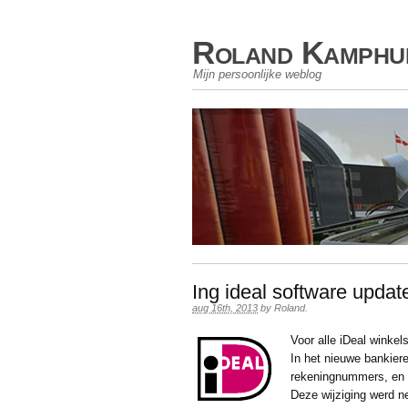
Roland Kamphu
Mijn persoonlijke weblog
Ing ideal software updat
aug 16th, 2013
by
Roland
.
Voor alle iDeal winkel
In het nieuwe bankier
rekeningnummers, en o
Deze wijziging werd n