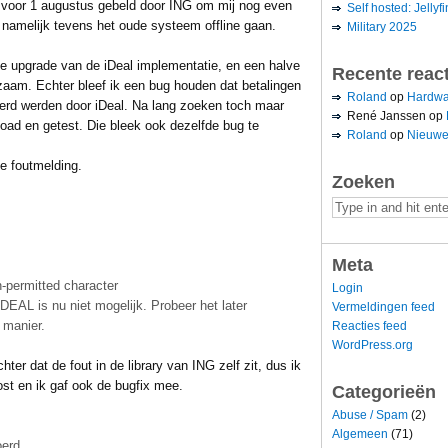
 voor 1 augustus gebeld door ING om mij nog even
Self hosted: Jellyfi
 namelijk tevens het oude systeem offline gaan.
Military 2025
de upgrade van de iDeal implementatie, en een halve
Recente reac
kzaam.
Echter bleef ik een bug houden dat betalingen
Roland
op
Hardwa
erd werden door iDeal. Na lang zoeken toch maar
René Janssen
op
ad en getest. Die bleek ook dezelfde bug te
Roland
op
Nieuwe
e foutmelding.
Zoeken
Meta
-permitted character
Login
AL is nu niet mogelijk. Probeer het later
Vermeldingen feed
 manier.
Reacties feed
WordPress.org
hter dat de fout in de library van ING zelf zit, dus ik
st en ik gaf ook de bugfix mee.
Categorieën
Abuse / Spam
(2)
Algemeen
(71)
oerd