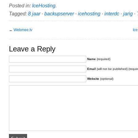
Posted in:
IceHosting
.
Tagged:
8 jaar
·
backupserver
·
icehosting
·
interdc
·
jarig
·
←
Webmee.tv
Ice
Leave a Reply
Name
(required)
Email
(will not be published) (requir
Website
(optional)