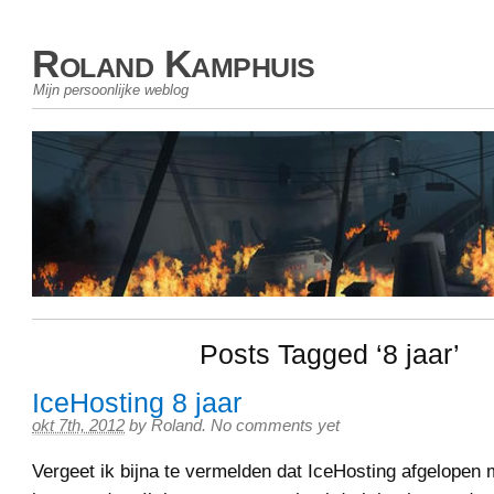
Roland Kamphuis
Mijn persoonlijke weblog
Posts Tagged ‘8 jaar’
IceHosting 8 jaar
okt 7th, 2012
by
Roland
.
No comments yet
Vergeet ik bijna te vermelden dat IceHosting afgelopen