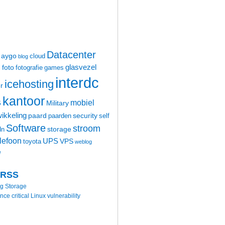
Datacenter
aygo
cloud
blog
glasvezel
foto
m
fotografie
games
interdc
icehosting
r
kantoor
mobiel
6
Military
ikkeling
paard
security
paarden
self
Software
stroom
storage
dn
elefoon
UPS
VPS
toyota
weblog
e
 RSS
ng Storage
 critical Linux vulnerability