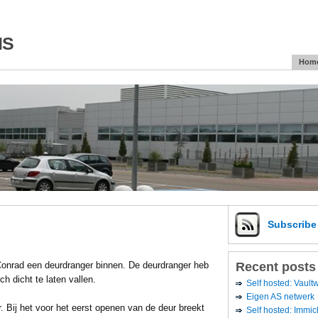
is
Hom
Subscrib
Recent posts
 Conrad een deurdranger binnen. De deurdranger heb
h dicht te laten vallen.
Self hosted: Vaul
Eigen AS netwerk
. Bij het voor het eerst openen van de deur breekt
Self hosted: Immic