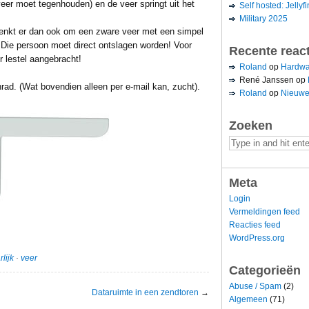
 veer moet tegenhouden) en de veer springt uit het
Self hosted: Jellyfi
Military 2025
bedenkt er dan ook om een zware veer met een simpel
? Die persoon moet direct ontslagen worden! Voor
Recente reac
 lestel aangebracht!
Roland
op
Hardwa
René Janssen
op
nrad. (Wat bovendien alleen per e-mail kan, zucht).
Roland
op
Nieuwe
Zoeken
Meta
Login
Vermeldingen feed
Reacties feed
WordPress.org
lijk
·
veer
Categorieën
Abuse / Spam
(2)
Dataruimte in een zendtoren
→
Algemeen
(71)