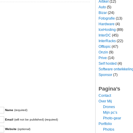
Artikel
(12)
Auto
(5)
Bizar
(24)
Fotografie
(13)
Hardware
(4)
IceHosting
(89)
InterDC
(45)
InterRacks
(22)
Offtopic
(47)
Onzin
(9)
Prive
(14)
Self hosted
(4)
Software ontwikkelin
Sponsor
(7)
Pagina’s
Contact
Over Mij
Drones
Name
(required)
Mijn pc’s
Photo-gear
Email
(will not be published) (required)
Portfolio
Photos
Website
(optional)