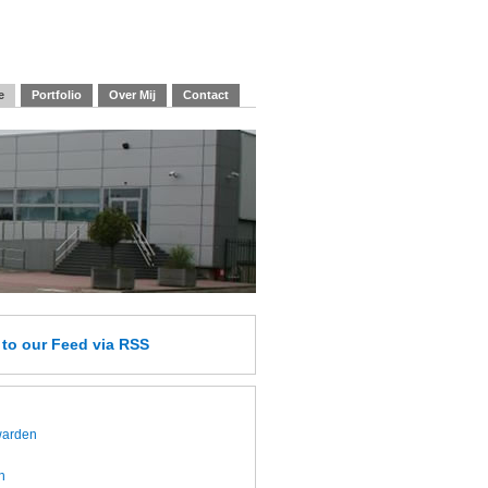
e
Portfolio
Over Mij
Contact
e
to our Feed
via RSS
twarden
h