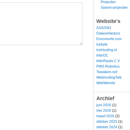
Projecten
Saxion-projecten
Website's
AS42093
Datacenterpics
Enzovoorts.com
Icebyte
IceHosting.nl
InterDC
InterRacks C.V.
PWS-Robotica
Tweakers.net
WebhostingTalk
WebWereld
Archief
juni 2026
(1)
mei 2026
(1)
maart 2026
(2)
oktober 2025
(1)
oktober 2024
(1)