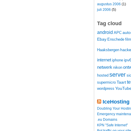
augustus 2006
(1)
juli 2006
(5)
Tag cloud
android
auto
APC
Ebay
Enschede
fil
hacke
Haaksbergen
internet
ipv
iphone
netwerk
ontw
nikon
server
hosted
si
t
Taart
supermicro
YouTub
wordpress
IceHosting
Doubling Your Hosti
Emergency maintenance
.eu Domains
KPN "Safe Internet"
Bot traffic on your site