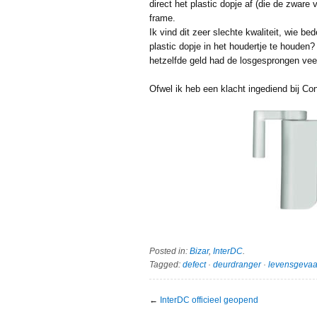
direct het plastic dopje af (die de zware
frame.
Ik vind dit zeer slechte kwaliteit, wie 
plastic dopje in het houdertje te houden
hetzelfde geld had de losgesprongen veer
Ofwel ik heb een klacht ingediend bij Co
Posted in:
Bizar
,
InterDC
.
Tagged:
defect
·
deurdranger
·
levensgevaar
←
InterDC officieel geopend