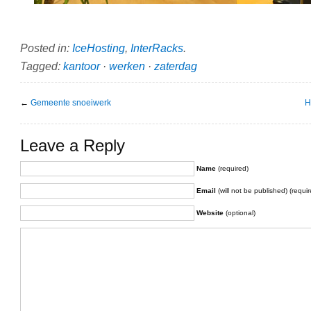
Posted in:
IceHosting
,
InterRacks
.
Tagged:
kantoor
·
werken
·
zaterdag
←
Gemeente snoeiwerk
H
Leave a Reply
Name
(required)
Email
(will not be published) (requir
Website
(optional)