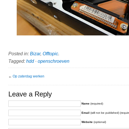
Posted in:
Bizar
,
Offtopic
.
Tagged:
hdd
·
openschroeven
←
Op zaterdag werken
Leave a Reply
Name
(required)
Email
(will not be published) (requir
Website
(optional)