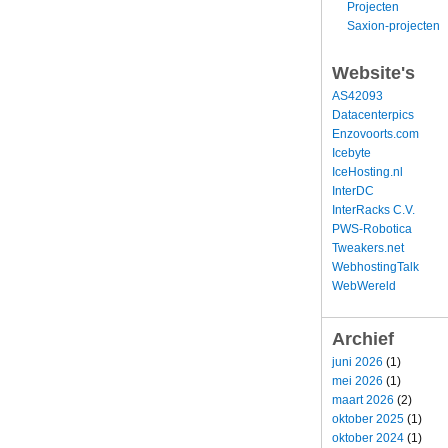
Projecten
Saxion-projecten
Website's
AS42093
Datacenterpics
Enzovoorts.com
Icebyte
IceHosting.nl
InterDC
InterRacks C.V.
PWS-Robotica
Tweakers.net
WebhostingTalk
WebWereld
Archief
juni 2026
(1)
mei 2026
(1)
maart 2026
(2)
oktober 2025
(1)
oktober 2024
(1)