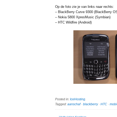
Op de foto zie je van links naar rechts:
– BlackBerry Curve 9300 (BlackBerry O
– Nokia 5800 XpresMusic (Symbian)
– HTC Wildfire (Android)
Posted in:
IceHosting
.
Tagged:
aanschaf
·
blackberry
·
HTC
·
mobi