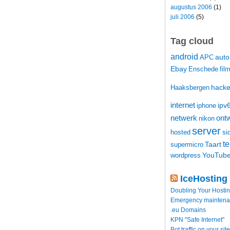
augustus 2006
(1)
juli 2006
(5)
Tag cloud
android
auto
APC
Ebay
Enschede
fil
hacke
Haaksbergen
internet
ipv
iphone
netwerk
ontw
nikon
server
hosted
si
t
Taart
supermicro
YouTub
wordpress
IceHosting
Doubling Your Hosti
Emergency maintenance
.eu Domains
KPN "Safe Internet"
Bot traffic on your site