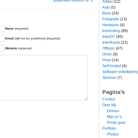
Buitenkant kantoor af
→
Artikel
(12)
Auto
(5)
Bizar
(24)
Fotografie
(13)
Hardware
(4)
Name
(required)
IceHosting
(89)
InterDC
(45)
Email
(will not be published) (required)
InterRacks
(22)
Offtopic
(47)
Website
(optional)
Onzin
(9)
Prive
(14)
Self hosted
(4)
Software ontwikkelin
Sponsor
(7)
Pagina’s
Contact
Over Mij
Drones
Mijn pc’s
Photo-gear
Portfolio
Photos