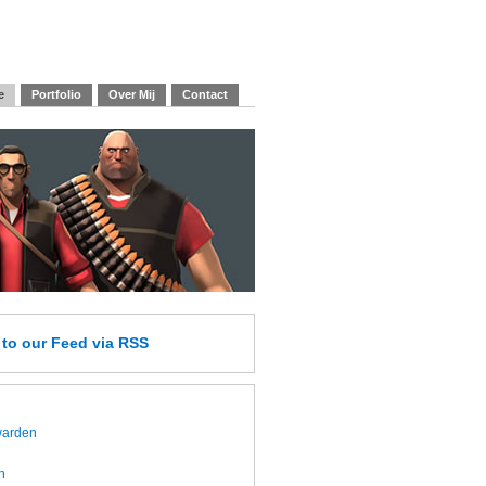
e
Portfolio
Over Mij
Contact
e
to our Feed
via RSS
twarden
h