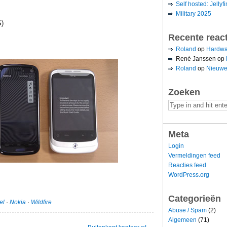
Self hosted: Jellyfi
Military 2025
S)
Recente reac
Roland
op
Hardwa
René Janssen
op
Roland
op
Nieuwe
Zoeken
Meta
Login
Vermeldingen feed
Reacties feed
WordPress.org
Categorieën
el
·
Nokia
·
Wildfire
Abuse / Spam
(2)
Algemeen
(71)