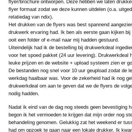
flyer/brochure ontworpen. Deze hebben we laten drukke
flyer formaat zodat we deze kunnen uitdelen (o.a. uitged
relatiedag van ndix).
Het drukken van de flyers was best spannend aangezien
drukwerk ervaring had. Ik ben als eerste gaan kijken bij
ooit een folder of e-mail naar mij hadden gestuurd.
Uiteindelijk had ik de bestelling bij drukwerkdeal inged
voor het spoed pakket (24 uur levering). Drukwerkdeal h
leuke prijzen en de website + upload systeem zien er go
De bestanden nog snel voor 10 uur geupload zodat de l
werkdag haalbaar was. Voor de zekerheid had ik nog ge
drukwerkdeal om aan te geven dat we de flyers de vol
nodig hadden.
Nadat ik eind van de dag nog steeds geen bevestiging 
begon ik het vermoeden te krijgen dat mijn order nog ste
behandeling genomen. Gelukkig zat het weekend er tusse
had om opzoek te gaan naar een lokale drukker. Ik kwam