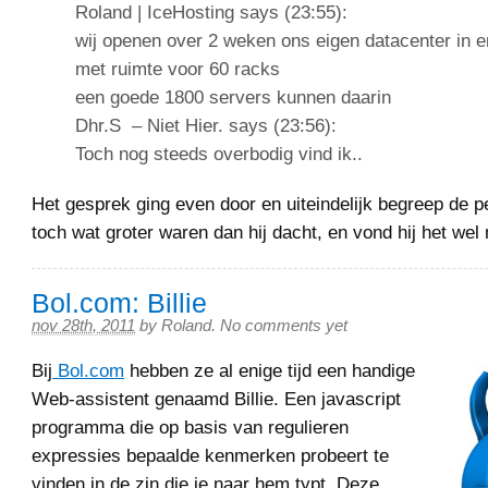
Roland | IceHosting says (23:55):
wij openen over 2 weken ons eigen datacenter in 
met ruimte voor 60 racks
een goede 1800 servers kunnen daarin
Dhr.S – Niet Hier. says (23:56):
Toch nog steeds overbodig vind ik..
Het gesprek ging even door en uiteindelijk begreep de p
toch wat groter waren dan hij dacht, en vond hij het wel 
Bol.com: Billie
nov 28th, 2011
by
Roland
.
No comments yet
Bij
Bol.com
hebben ze al enige tijd een handige
Web-assistent genaamd Billie. Een javascript
programma die op basis van regulieren
expressies bepaalde kenmerken probeert te
vinden in de zin die je naar hem typt. Deze