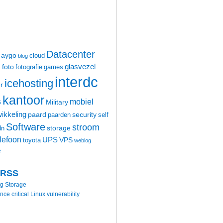
Datacenter
aygo
cloud
blog
glasvezel
foto
m
fotografie
games
interdc
icehosting
r
kantoor
mobiel
6
Military
ikkeling
paard
security
paarden
self
Software
stroom
storage
dn
elefoon
UPS
VPS
toyota
weblog
e
 RSS
ng Storage
 critical Linux vulnerability