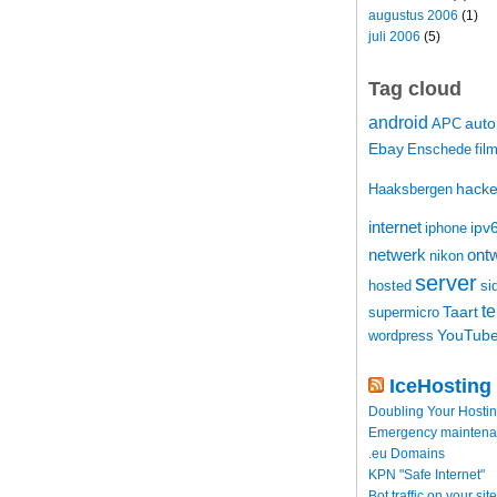
augustus 2006
(1)
juli 2006
(5)
Tag cloud
android
auto
APC
Ebay
Enschede
fil
hacke
Haaksbergen
internet
ipv
iphone
netwerk
ontw
nikon
server
hosted
si
t
Taart
supermicro
YouTub
wordpress
IceHosting
Doubling Your Hosti
Emergency maintenance
.eu Domains
KPN "Safe Internet"
Bot traffic on your site