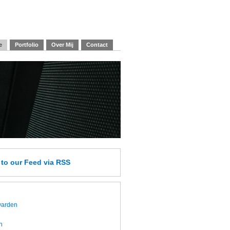
e
Portfolio
Over Mij
Contact
e
to our Feed
via RSS
twarden
h