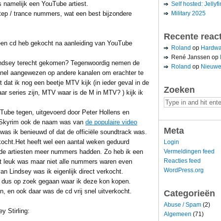
 is namelijk een YouTube artiest.
Self hosted: Jellyfi
Military 2025
tep / trance nummers, wat een best bijzondere
Recente reac
k een cd heb gekocht na aanleiding van YouTube
Roland
op
Hardwa
René Janssen
op
 Lindsey terecht gekomen? Tegenwoordig nemen de
Roland
op
Nieuwe
snel aangewezen op andere kanalen om erachter te
 dat ik nog een beetje MTV kijk (in ieder geval in de
Zoeken
r series zijn, MTV waar is de M in MTV? ) kijk ik
Tube tegen, uitgevoerd door Peter Hollens en
am Skyrim ook de naam was van
de populaire video
Meta
as ik benieuwd of dat de officiële soundtrack was.
rkocht.Het heeft wel een aantal weken geduurd
Login
Vermeldingen feed
nde artiesten meer nummers hadden. Zo heb ik een
Reacties feed
st leuk was maar niet alle nummers waren even
WordPress.org
van Lindsey was ik eigenlijk direct verkocht.
n dus op zoek gegaan waar ik deze kon kopen.
n, en ook daar was de cd vrij snel uitverkocht.
Categorieën
Abuse / Spam
(2)
y Stirling:
Algemeen
(71)