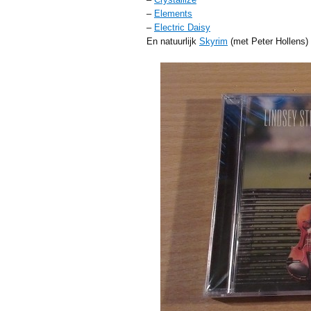
–
Elements
–
Electric Daisy
En natuurlijk
Skyrim
(met Peter Hollens)