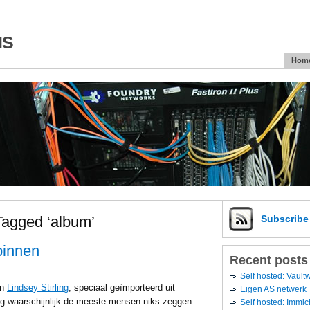
is
Hom
Tagged ‘album’
Subscrib
binnen
Recent posts
Self hosted: Vaul
an
Lindsey Stirling
, speciaal geïmporteerd uit
Eigen AS netwerk
ing waarschijnlijk de meeste mensen niks zeggen
Self hosted: Immic