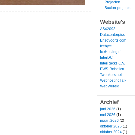
Projecten
Saxion-projecten
Website's
AS42093
Datacenterpics
Enzovoorts.com
Icebyte
IceHosting.nl
InterDC
InterRacks C.V.
PWS-Robotica
Tweakers.net
WebhostingTalk
WebWereld
Archief
juni 2026
(1)
mei 2026
(1)
maart 2026
(2)
oktober 2025
(1)
oktober 2024
(1)