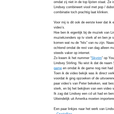
omdat zij niet in de top lijsten staat. Ze
Lindsey combineert viool met pop / dubs
combinatie toch prachtig laat klinken.
Voor mij is dit ook de eerste keer dat i
video’s.
Hoe ben ik eigenlijk bij de muziek van
muziekzenders op tv sterk af en ben je 
komen wat nu de “hits” van nu zijn. Naast
ochtend omdat de rest van dag alleen maa
steeds vaker op internet.
Zo kwam ik het nummer “
Skyrim
” op You
Lindsey Stirling. Nu wist ik dat de na
game
en omdat ik de game nog niet had w
Toen ik de video bekijk was ik direct ve
voordat ik ging opzoeken of de uitvoere
paar video’s van Peter bekeken, wat be
sterk, en bij het bekijken van een video 
Ik zag dat Lindsey een cd uit had en be
Uiteindelijk uit Amerika moeten importere
Een paar linkjes naar het werk van Lindse
–
Crystallize