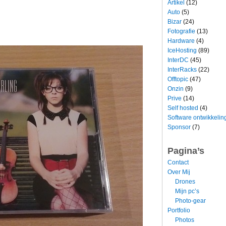
Artikel
(12)
Auto
(5)
Bizar
(24)
Fotografie
(13)
Hardware
(4)
IceHosting
(89)
InterDC
(45)
InterRacks
(22)
Offtopic
(47)
Onzin
(9)
Prive
(14)
Self hosted
(4)
Software ontwikkelin
Sponsor
(7)
Pagina’s
Contact
Over Mij
Drones
Mijn pc’s
Photo-gear
Portfolio
Photos