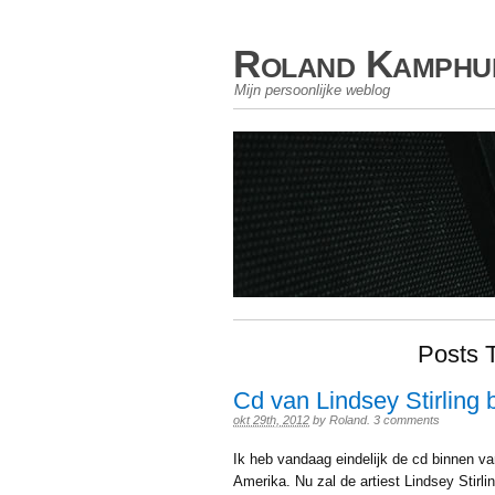
Roland Kamphu
Mijn persoonlijke weblog
Posts 
Cd van Lindsey Stirling 
okt 29th, 2012
by
Roland
.
3 comments
Ik heb vandaag eindelijk de cd binnen v
Amerika. Nu zal de artiest Lindsey Stirl