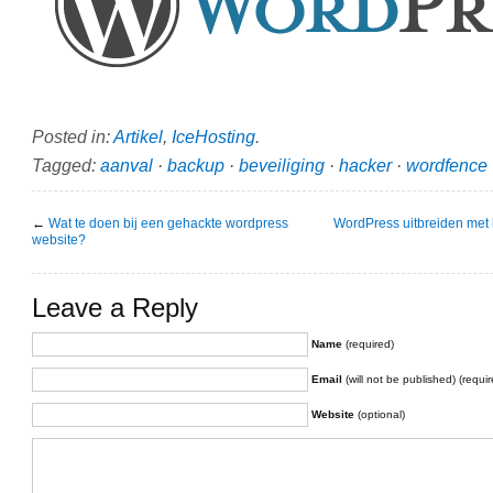
Posted in:
Artikel
,
IceHosting
.
Tagged:
aanval
·
backup
·
beveiliging
·
hacker
·
wordfence
←
Wat te doen bij een gehackte wordpress
WordPress uitbreiden met h
website?
Leave a Reply
Name
(required)
Email
(will not be published) (requir
Website
(optional)