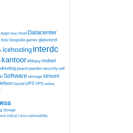
Datacenter
aygo
cloud
blog
glasvezel
foto
m
fotografie
games
interdc
icehosting
r
kantoor
mobiel
6
Military
ikkeling
paard
security
paarden
self
Software
stroom
storage
dn
elefoon
UPS
VPS
toyota
weblog
e
 RSS
ng Storage
 critical Linux vulnerability