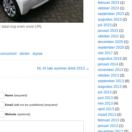
februari 2024
(1)
oktober 2023
(1)
september 2023
(2)
augustus 2023
(2)
juli 2023
(2)
 staat nog even onze URL
januari 2023
(1)
oktober 2022
(1)
december 2020
(1)
september 2020
(2)
mei 2017
(2)
rconcurrent
·
sticker
·
toyota
augustus 2016
(2)
januari 2014
(2)
NL-IX late summer drink 2013
→
november 2013
(1)
oktober 2013
(3)
september 2013
(6)
augustus 2013
(4)
juli 2013
(2)
Name
(required)
juni 2013
(4)
mei 2013
(4)
Email
(will not be published) (required)
april 2013
(2)
Website
(optional)
maart 2013
(2)
februari 2013
(3)
januari 2013
(1)
december 2012
(5)