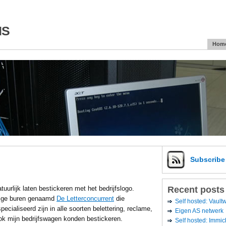
is
Hom
Subscrib
Recent posts
uurlijk laten bestickeren met het bedrijfslogo.
dige buren genaamd
De Letterconcurrent
die
Self hosted: Vaul
pecialiseerd zijn in alle soorten belettering, reclame,
Eigen AS netwerk
ook mijn bedrijfswagen konden bestickeren.
Self hosted: Immic