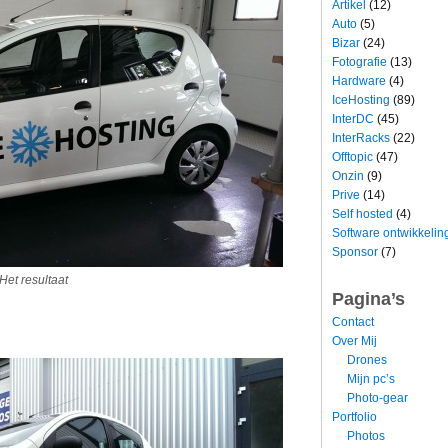
Artikel
(12)
Auto
(5)
Bizar
(24)
Fotografie
(13)
Hardware
(4)
IceHosting
(89)
InterDC
(45)
InterRacks
(22)
Offtopic
(47)
Onzin
(9)
Prive
(14)
Self hosted
(4)
Software ontwikkelin
Sponsor
(7)
Het resultaat
Pagina’s
Contact
Over Mij
Drones
Mijn pc’s
Photo-gear
Portfolio
Photos