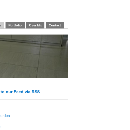
e
Portfolio
Over Mij
Contact
e
to our Feed
via RSS
twarden
h