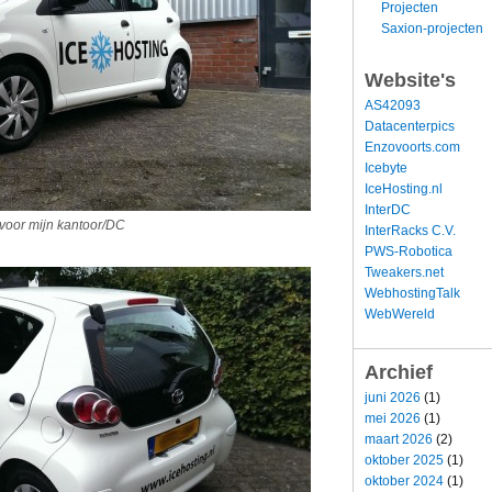
Projecten
Saxion-projecten
Website's
AS42093
Datacenterpics
Enzovoorts.com
Icebyte
IceHosting.nl
InterDC
voor mijn kantoor/DC
InterRacks C.V.
PWS-Robotica
Tweakers.net
WebhostingTalk
WebWereld
Archief
juni 2026
(1)
mei 2026
(1)
maart 2026
(2)
oktober 2025
(1)
oktober 2024
(1)