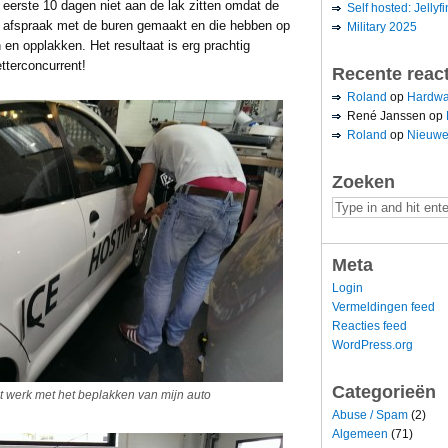
e eerste 10 dagen niet aan de lak zitten omdat de
Self hosted: Jellyfi
n afspraak met de buren gemaakt en die hebben op
Military 2025
 en opplakken. Het resultaat is erg prachtig
tterconcurrent!
Recente reac
Roland
op
Hardwa
René Janssen
op
Roland
op
Nieuwe
Zoeken
Meta
Login
Vermeldingen feed
Reacties feed
WordPress.org
Categorieën
t werk met het beplakken van mijn auto
Abuse / Spam
(2)
Algemeen
(71)