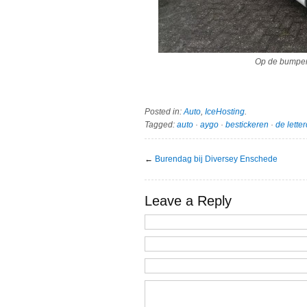
Op de bumper
Posted in:
Auto
,
IceHosting
.
Tagged:
auto
·
aygo
·
bestickeren
·
de lette
←
Burendag bij Diversey Enschede
Leave a Reply