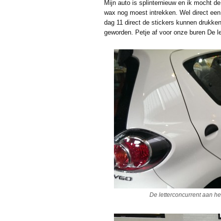
Mijn auto is splinternieuw en ik mocht d
wax nog moest intrekken. Wel direct ee
dag 11 direct de stickers kunnen drukken
geworden. Petje af voor onze buren De le
De letterconcurrent aan he