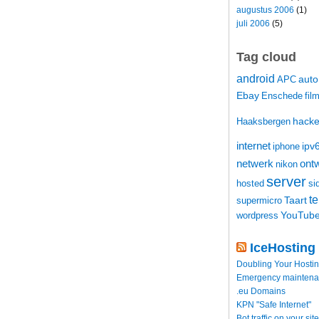
augustus 2006
(1)
juli 2006
(5)
Tag cloud
android
auto
APC
Ebay
Enschede
fil
hacke
Haaksbergen
internet
ipv
iphone
netwerk
ontw
nikon
server
hosted
si
t
Taart
supermicro
YouTub
wordpress
IceHosting
Doubling Your Hosti
Emergency maintenance
.eu Domains
KPN "Safe Internet"
Bot traffic on your site