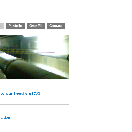
e
Portfolio
Over Mij
Contact
e
to our Feed
via RSS
twarden
h