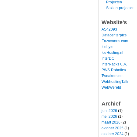
Projecten
Saxion-projecten
Website's
AS42093
Datacenterpics
Enzovoorts.com
Icebyte
IceHosting.nl
InterDC
InterRacks C.V.
PWS-Robotica
Tweakers.net
WebhostingTalk
WebWereld
Archief
juni 2026
(1)
mei 2026
(1)
maart 2026
(2)
oktober 2025
(1)
oktober 2024
(1)