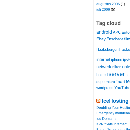
augustus 2006
(1)
juli 2006
(5)
Tag cloud
android
auto
APC
Ebay
Enschede
fil
hacke
Haaksbergen
internet
ipv
iphone
netwerk
ontw
nikon
server
hosted
si
t
Taart
supermicro
YouTub
wordpress
IceHosting
Doubling Your Hosti
Emergency maintenance
.eu Domains
KPN "Safe Internet"
Bot traffic on your site