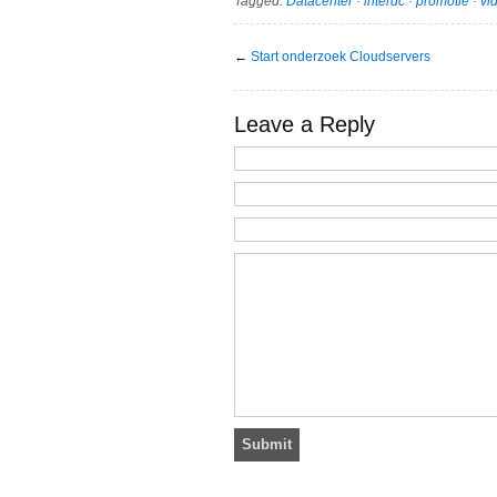
Tagged:
Datacenter
·
interdc
·
promotie
·
vi
←
Start onderzoek Cloudservers
Leave a Reply