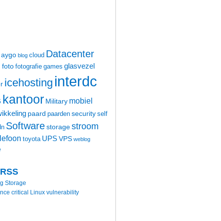
Datacenter
aygo
cloud
blog
glasvezel
foto
m
fotografie
games
interdc
icehosting
r
kantoor
mobiel
6
Military
ikkeling
paard
security
paarden
self
Software
stroom
storage
dn
elefoon
UPS
VPS
toyota
weblog
e
 RSS
ng Storage
 critical Linux vulnerability