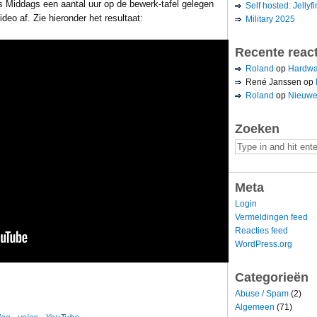
s Middags een aantal uur op de bewerk-tafel gelegen
Self hosted: Jellyfi
eo af. Zie hieronder het resultaat:
Military 2025
Recente reac
Roland
op
Hardwa
René Janssen
op
Roland
op
Nieuwe
Zoeken
Meta
Login
Vermeldingen feed
Reacties feed
WordPress.org
Categorieën
Abuse / Spam
(2)
Algemeen
(71)