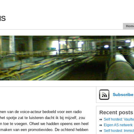
is
Hom
Subscrib
Recent posts
nen van de voice-acteur bedoeld voor een radio
et spotje zat te luisteren dacht ik bij mijzelf, zou
Self hosted: Vaul
aan toe te voegen. Ofwel we hadden opeens een heel
Eigen AS netwerk
t maken van een promotievideo. De ochtend hebben
Self hosted: Immic