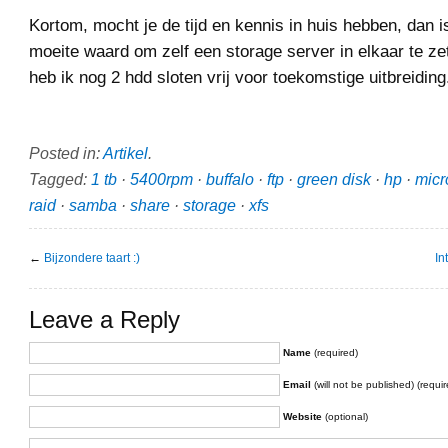
Kortom, mocht je de tijd en kennis in huis hebben, dan i
moeite waard om zelf een storage server in elkaar te ze
heb ik nog 2 hdd sloten vrij voor toekomstige uitbreiding
Posted in:
Artikel
.
Tagged:
1 tb
·
5400rpm
·
buffalo
·
ftp
·
green disk
·
hp
·
micr
raid
·
samba
·
share
·
storage
·
xfs
←
Bijzondere taart :)
In
Leave a Reply
Name
(required)
Email
(will not be published) (requir
Website
(optional)