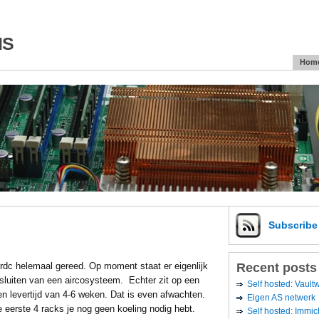
is
Hom
Subscrib
Recent posts
erdc helemaal gereed. Op moment staat er eigenlijk
nsluiten van een aircosysteem. Echter zit op een
Self hosted: Vaul
n levertijd van 4-6 weken. Dat is even afwachten.
Eigen AS netwerk
e eerste 4 racks je nog geen koeling nodig hebt.
Self hosted: Immic