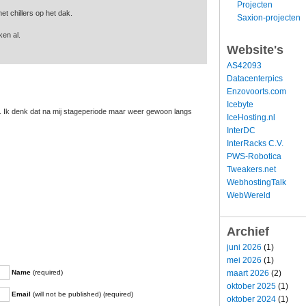
Projecten
et chillers op het dak.
Saxion-projecten
ken al.
Website's
AS42093
Datacenterpics
Enzovoorts.com
Icebyte
 is. Ik denk dat na mij stageperiode maar weer gewoon langs
IceHosting.nl
InterDC
InterRacks C.V.
PWS-Robotica
Tweakers.net
WebhostingTalk
WebWereld
Archief
juni 2026
(1)
mei 2026
(1)
maart 2026
(2)
Name
(required)
oktober 2025
(1)
Email
(will not be published) (required)
oktober 2024
(1)