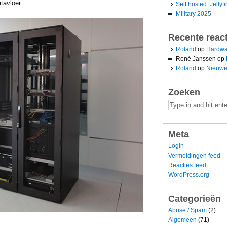
tavloer.
Self hosted: Jellyfi
Military 2025
Recente reac
Roland
op
Hardwa
René Janssen
op
Roland
op
Nieuwe
Zoeken
Meta
Login
Vermeldingen feed
Reacties feed
WordPress.org
Categorieën
Abuse / Spam
(2)
Algemeen
(71)