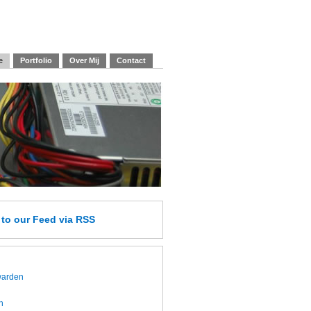
e
Portfolio
Over Mij
Contact
e
to our Feed
via RSS
twarden
h