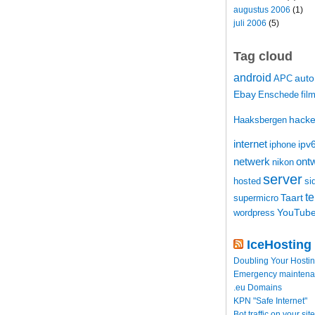
augustus 2006
(1)
juli 2006
(5)
Tag cloud
android
auto
APC
Ebay
Enschede
fil
hacke
Haaksbergen
internet
ipv
iphone
netwerk
ontw
nikon
server
hosted
si
t
Taart
supermicro
YouTub
wordpress
IceHosting
Doubling Your Hosti
Emergency maintenance
.eu Domains
KPN "Safe Internet"
Bot traffic on your site