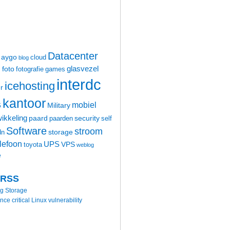
Datacenter
aygo
cloud
blog
glasvezel
foto
m
fotografie
games
interdc
icehosting
r
kantoor
mobiel
6
Military
ikkeling
paard
security
paarden
self
Software
stroom
storage
dn
elefoon
UPS
VPS
toyota
weblog
e
 RSS
ng Storage
 critical Linux vulnerability