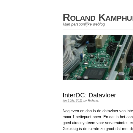
Roland Kamphu
Mijn persoonlijke weblog
InterDC: Datavloer
jun 13th, 2011
by
Roland
.
Nog even en dan is de datavloer van int
maar 1 actiepunt open. En dat is het aa
goed aircosysteem voor serverruimtes ee
Gelukkig is de ruimte zo groot dat met d