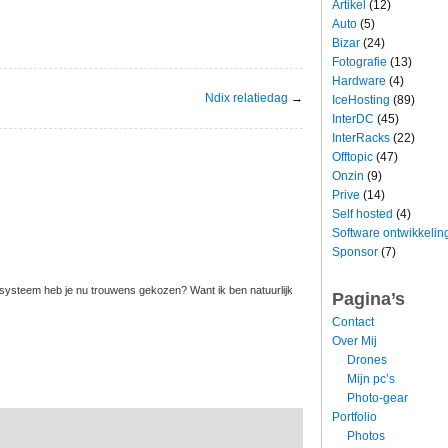
Artikel
(12)
Auto
(5)
Bizar
(24)
Fotografie
(13)
Hardware
(4)
Ndix relatiedag
→
IceHosting
(89)
InterDC
(45)
InterRacks
(22)
Offtopic
(47)
Onzin
(9)
Prive
(14)
Self hosted
(4)
Software ontwikkelin
Sponsor
(7)
o systeem heb je nu trouwens gekozen? Want ik ben natuurlijk
Pagina’s
Contact
Over Mij
Drones
Mijn pc’s
Photo-gear
Portfolio
Photos