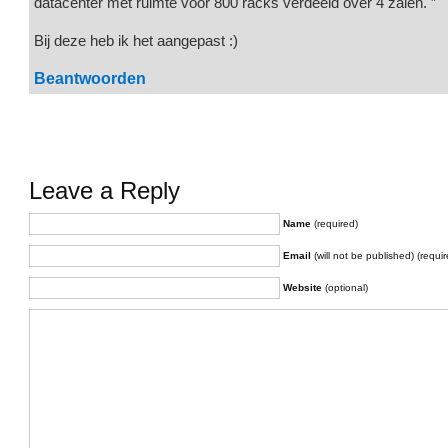
datacenter met ruimte voor 800 racks verdeeld over 4 zalen. ”
Bij deze heb ik het aangepast :)
Beantwoorden
Leave a Reply
Name
(required)
Email
(will not be published) (requir
Website
(optional)