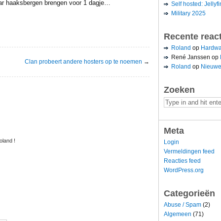
ar haaksbergen brengen voor 1 dagje…
Self hosted: Jellyfi
Military 2025
Recente reac
Roland
op
Hardwa
René Janssen
op
Clan probeert andere hosters op te noemen
→
Roland
op
Nieuwe
Zoeken
Meta
oland !
Login
Vermeldingen feed
Reacties feed
WordPress.org
Categorieën
Abuse / Spam
(2)
Algemeen
(71)