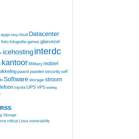
Datacenter
aygo
cloud
blog
glasvezel
foto
m
fotografie
games
interdc
icehosting
r
kantoor
mobiel
6
Military
ikkeling
paard
security
paarden
self
Software
stroom
storage
dn
elefoon
UPS
VPS
toyota
weblog
e
 RSS
ng Storage
 critical Linux vulnerability