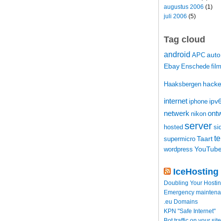
augustus 2006
(1)
juli 2006
(5)
Tag cloud
android
auto
APC
Ebay
Enschede
fil
hacke
Haaksbergen
internet
ipv
iphone
netwerk
ontw
nikon
server
hosted
si
t
Taart
supermicro
YouTub
wordpress
IceHosting
Doubling Your Hosti
Emergency maintenance
.eu Domains
KPN "Safe Internet"
Bot traffic on your site