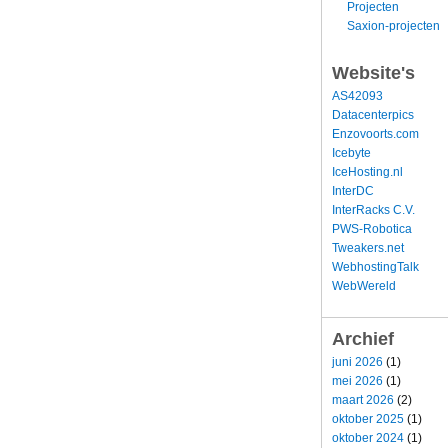
Projecten
Saxion-projecten
Website's
AS42093
Datacenterpics
Enzovoorts.com
Icebyte
IceHosting.nl
InterDC
InterRacks C.V.
PWS-Robotica
Tweakers.net
WebhostingTalk
WebWereld
Archief
juni 2026
(1)
mei 2026
(1)
maart 2026
(2)
oktober 2025
(1)
oktober 2024
(1)