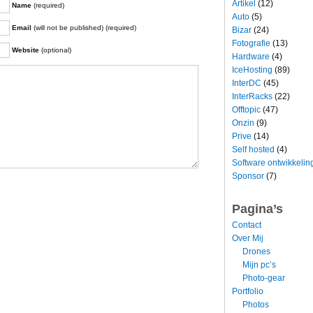
Artikel
(12)
Name
(required)
Auto
(5)
Email
(will not be published) (required)
Bizar
(24)
Fotografie
(13)
Website
(optional)
Hardware
(4)
IceHosting
(89)
InterDC
(45)
InterRacks
(22)
Offtopic
(47)
Onzin
(9)
Prive
(14)
Self hosted
(4)
Software ontwikkelin
Sponsor
(7)
Pagina’s
Contact
Over Mij
Drones
Mijn pc’s
Photo-gear
Portfolio
Photos