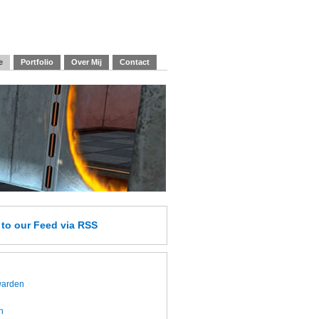
e
Portfolio
Over Mij
Contact
e
to our Feed
via RSS
twarden
h