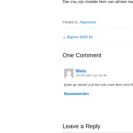
Dan zou zijn moeder hem van almere na
Posted in:
Algemeen
.
←
Bigiron 4000 #2
One Comment
Niels
18-08-2007 om 20:49
jij ben ge owned :p je ben ook zown lieve vent R
Beantwoorden
Leave a Reply