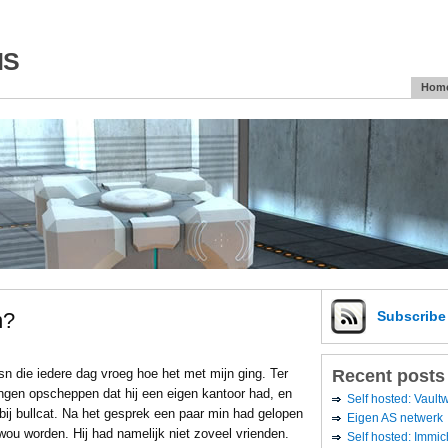
is
Hom
n?
Subscrib
Recent posts
msn die iedere dag vroeg hoe het met mijn ging. Ter
jongen opscheppen dat hij een eigen kantoor had, en
Self hosted: Vaul
 bij bullcat. Na het gesprek een paar min had gelopen
Eigen AS netwerk
 wou worden. Hij had namelijk niet zoveel vrienden.
Self hosted: Immic