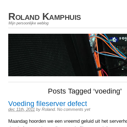
Roland Kamphuis
Mijn persoonlijke weblog
Posts Tagged ‘voeding’
Voeding fileserver defect
dec 11th, 2011
by
Roland
.
No comments yet
Maandag hoorden we een vreemd geluid uit het serverh