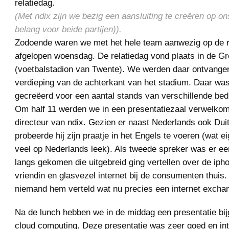
relatiedag.
(Met ndix zijn we bezig een aansluiting te creëren op on
belang voor beide partijen)).
Zodoende waren we met het hele team aanwezig op de r
afgelopen woensdag. De relatiedag vond plaats in de Gr
(voetbalstadion van Twente). We werden daar ontvange
verdieping van de achterkant van het stadium. Daar was
gecreëerd voor een aantal stands van verschillende bedr
Om half 11 werden we in een presentatiezaal verwelkom
directeur van ndix. Gezien er naast Nederlands ook Dui
probeerde hij zijn praatje in het Engels te voeren (wat ei
veel op Nederlands leek). Als tweede spreker was er e
langs gekomen die uitgebreid ging vertellen over de ipho
vriendin en glasvezel internet bij de consumenten thuis.
niemand hem verteld wat nu precies een internet exchan
Na de lunch hebben we in de middag een presentatie bi
cloud computing. Deze presentatie was zeer goed en in