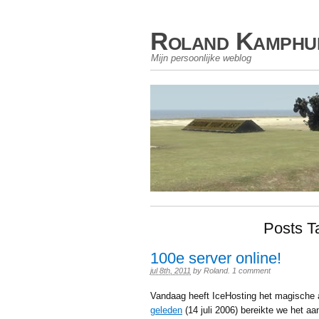
Roland Kamphu
Mijn persoonlijke weblog
Posts T
100e server online!
jul 8th, 2011
by
Roland
.
1 comment
Vandaag heeft IceHosting het magische a
geleden
(14 juli 2006) bereikte we het a