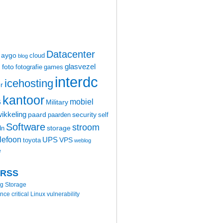
Datacenter
aygo
cloud
blog
glasvezel
foto
m
fotografie
games
interdc
icehosting
r
kantoor
mobiel
6
Military
ikkeling
paard
security
paarden
self
Software
stroom
storage
dn
elefoon
UPS
VPS
toyota
weblog
e
 RSS
ng Storage
 critical Linux vulnerability