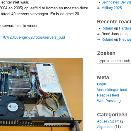
s echter niet waar.
Self hosted: Jellyfi
Military 2025
 2004 en 2005) op leeftijd te komen en moesten deze
otaal 49 servers vervangen. En is de groei 20
Recente reac
 servers hier te vinden:
Roland
op
Hardwa
René Janssen
op
lder=/6%20Overige%20fotos/servers_oud
Roland
op
Nieuwe
Zoeken
Meta
Login
Vermeldingen feed
Reacties feed
WordPress.org
Categorieën
Abuse / Spam
(2)
Algemeen
(71)