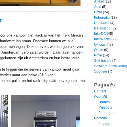
Artikel
(12)
Auto
(5)
Bizar
(24)
Fotografie
(13)
r
Hardware
(4)
IceHosting
(89)
InterDC
(45)
oor ons kantoor. Het Rack is van het merk Minkels,
InterRacks
(22)
 hardware lab staan. Daarmee kunnen we alle
Offtopic
(47)
 netjes ophangen. Deze servers worden gebruikt voor
Onzin
(9)
ar Amsterdam verplaatst worden. Daarnaast hangen
Prive
(14)
uggekomen zijn uit Amsterdam en hun beste jaren
Self hosted
(4)
Software ontwikkelin
 te krijgen die de servers van kantoor moet gaan
Sponsor
(7)
 worden maar een halve (21u) kast.
 op het pallet en het rack uitgepakt en volgepakt met
Pagina’s
Contact
Over Mij
Drones
Mijn pc’s
Photo-gear
Portfolio
Photos