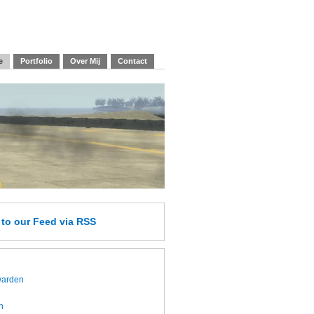
e
Portfolio
Over Mij
Contact
e
to our Feed
via RSS
twarden
h