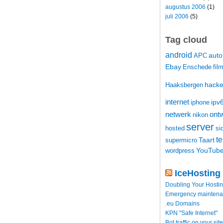
augustus 2006
(1)
juli 2006
(5)
Tag cloud
android
auto
APC
Ebay
Enschede
fil
hacke
Haaksbergen
internet
ipv
iphone
netwerk
ontw
nikon
server
hosted
si
t
Taart
supermicro
YouTub
wordpress
IceHosting
Doubling Your Hosti
Emergency maintenance
.eu Domains
KPN "Safe Internet"
Bot traffic on your site