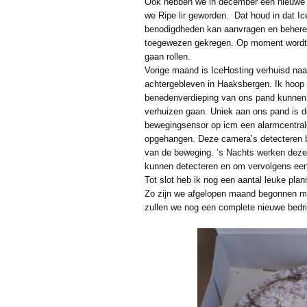
Ook hebben we in december een nieuwe 
we Ripe lir geworden. Dat houd in dat Ic
benodigdheden kan aanvragen en beheren
toegewezen gekregen. Op moment wordt d
gaan rollen.
Vorige maand is IceHosting verhuisd naa
achtergebleven in Haaksbergen. Ik hoop 
benedenverdieping van ons pand kunnen 
verhuizen gaan. Uniek aan ons pand is d
bewegingsensor op icm een alarmcentrale
opgehangen. Deze camera’s detecteren 
van de beweging. ’s Nachts werken dez
kunnen detecteren en om vervolgens een
Tot slot heb ik nog een aantal leuke pla
Zo zijn we afgelopen maand begonnen me
zullen we nog een complete nieuwe bedri