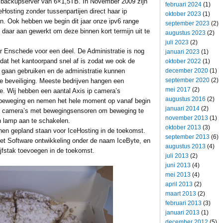
backupserver van 6×1,5TB. In November 2009 zijn
februari 2024
(1)
eHosting zonder tussenpartijen direct haar ip
oktober 2023
(1)
. Ook hebben we begin dit jaar onze ipv6 range
september 2023
(2)
aar aan gewerkt om deze binnen kort termijn uit te
augustus 2023
(2)
juli 2023
(2)
r Enschede voor een deel. De Administratie is nog
januari 2023
(1)
dat het kantoorpand snel af is zodat we ook de
oktober 2022
(1)
december 2020
(1)
gaan gebruiken en de administratie kunnen
september 2020
(2)
e beveiliging. Meeste bedrijven hangen een
mei 2017
(2)
. Wij hebben een aantal Axis ip camera’s
augustus 2016
(2)
beweging en nemen het hele moment op vanaf begin
januari 2014
(2)
e camera’s met bewegingsensoren om beweging te
november 2013
(1)
 lamp aan te schakelen.
oktober 2013
(3)
nnen gepland staan voor IceHosting in de toekomst.
september 2013
(6)
t Software ontwikkeling onder de naam IceByte, en
augustus 2013
(4)
jfstak toevoegen in de toekomst.
juli 2013
(2)
juni 2013
(4)
mei 2013
(4)
april 2013
(2)
maart 2013
(2)
februari 2013
(3)
januari 2013
(1)
december 2012
(5)