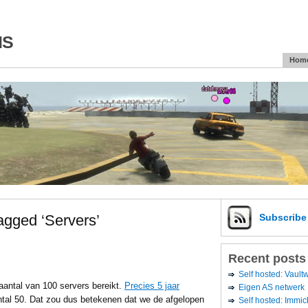
is
Hom
agged ‘Servers’
Subscrib
Recent posts
Self hosted: Vaul
antal van 100 servers bereikt.
Precies 5 jaar
Eigen AS netwerk
antal 50. Dat zou dus betekenen dat we de afgelopen
Self hosted: Immic