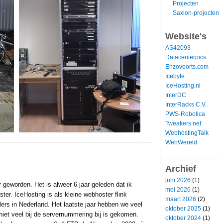
Projecten
Saxion-projecten
Website's
AS42093
Datacenterpics
Enzovoorts.com
Icebyte
IceHosting.nl
InterDC
InterRacks C.V.
PWS-Robotica
Tweakers.net
WebhostingTalk
WebWereld
Archief
juni 2026
(1)
 geworden. Het is alweer 6 jaar geleden dat ik
mei 2026
(1)
ter. IceHosting is als kleine webhoster flink
maart 2026
(2)
lers in Nederland. Het laatste jaar hebben we veel
oktober 2025
(1)
iet veel bij de servernummering bij is gekomen.
oktober 2024
(1)