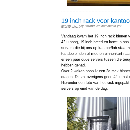
19 inch rack voor kantoo
okt 5th, 2010
by
Roland
.
No comments yet
Vandaag kwam het 19 inch rack binnen v
42 u hoog, 19 inch breed en komt in ons
servers die bij ons op kantoor/lab staat
testdoeleinden of moeten binnenkort na
er een paar oude servers tussen die ter
hebben gehad.
Over 2 weken hoop ik een 2e rack binnen
dragen. Dit zal overigens geen 42u kast
Hieronder een foto van het rack ingepakt
servers op eind van de dag.