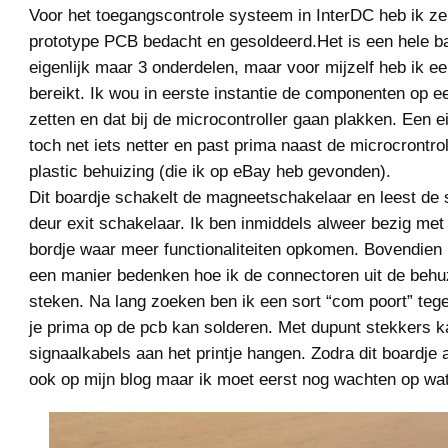
Voor het toegangscontrole systeem in InterDC heb ik zel
prototype PCB bedacht en gesoldeerd.Het is een hele ba
eigenlijk maar 3 onderdelen, maar voor mijzelf heb ik ee
bereikt. Ik wou in eerste instantie de componenten op 
zetten en dat bij de microcontroller gaan plakken. Een 
toch net iets netter en past prima naast de microcrontrol
plastic behuizing (die ik op eBay heb gevonden).
Dit boardje schakelt de magneetschakelaar en leest de 
deur exit schakelaar. Ik ben inmiddels alweer bezig met
bordje waar meer functionaliteiten opkomen. Bovendien 
een manier bedenken hoe ik de connectoren uit de behu
steken. Na lang zoeken ben ik een sort “com poort” te
je prima op de pcb kan solderen. Met dupunt stekkers k
signaalkabels aan het printje hangen. Zodra dit boardje a
ook op mijn blog maar ik moet eerst nog wachten op wa