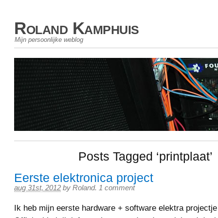
Roland Kamphuis
Mijn persoonlijke weblog
Posts Tagged ‘printplaat’
Eerste elektronica project
aug 31st, 2012
by
Roland
.
1 comment
Ik heb mijn eerste hardware + software elektra projectje