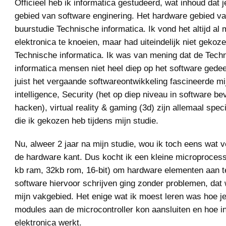
Officieel heb ik informatica gestudeerd, wat inhoud dat je
gebied van software enginering. Het hardware gebied va
buurstudie Technische informatica. Ik vond het altijd al
elektronica te knoeien, maar had uiteindelijk niet gekoz
Technische informatica. Ik was van mening dat de Tech
informatica mensen niet heel diep op het software gedee
juist het vergaande softwareontwikkeling fascineerde mij.
intelligence, Security (het op diep niveau in software be
hacken), virtual reality & gaming (3d) zijn allemaal spec
die ik gekozen heb tijdens mijn studie.
Nu, alweer 2 jaar na mijn studie, wou ik toch eens wat 
de hardware kant. Dus kocht ik een kleine microproces
kb ram, 32kb rom, 16-bit) om hardware elementen aan t
software hiervoor schrijven ging zonder problemen, da
mijn vakgebied. Het enige wat ik moest leren was hoe j
modules aan de microcontroller kon aansluiten en hoe i
elektronica werkt.