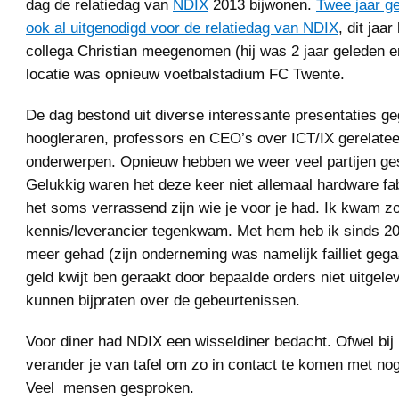
dag de relatiedag van
NDIX
2013 bijwonen.
Twee jaar g
ook al uitgenodigd voor de relatiedag van NDIX
, dit jaar
collega Christian meegenomen (hij was 2 jaar geleden er 
locatie was opnieuw voetbalstadium FC Twente.
De dag bestond uit diverse interessante presentaties g
hoogleraren, professors en CEO’s over ICT/IX gerelate
onderwerpen. Opnieuw hebben we weer veel partijen ge
Gelukkig waren het deze keer niet allemaal hardware fa
het soms verrassend zijn wie je voor je had. Ik kwam z
kennis/leverancier tegenkwam. Met hem heb ik sinds 2
meer gehad (zijn onderneming was namelijk failliet gega
geld kwijt ben geraakt door bepaalde orders niet uitgelev
kunnen bijpraten over de gebeurtenissen.
Voor diner had NDIX een wisseldiner bedacht. Ofwel bij
verander je van tafel om zo in contact te komen met n
Veel mensen gesproken.