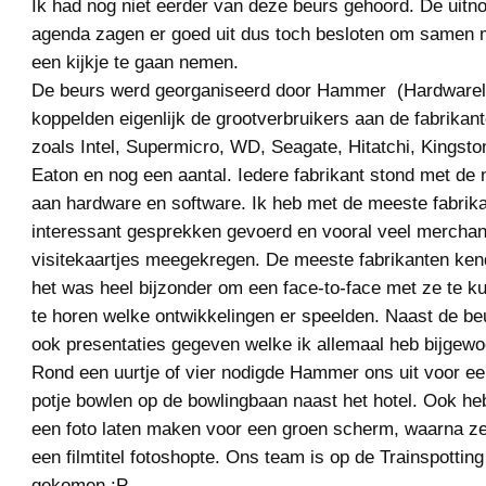
Ik had nog niet eerder van deze beurs gehoord. De uitno
agenda zagen er goed uit dus toch besloten om samen m
een kijkje te gaan nemen.
De beurs werd georganiseerd door Hammer (Hardwarel
koppelden eigenlijk de grootverbruikers aan de fabrikan
zoals Intel, Supermicro, WD, Seagate, Hitatchi, Kingsto
Eaton en nog een aantal. Iedere fabrikant stond met de 
aan hardware en software. Ik heb met de meeste fabrik
interessant gesprekken gevoerd en vooral veel merchan
visitekaartjes meegekregen. De meeste fabrikanten kend
het was heel bijzonder om een face-to-face met ze te k
te horen welke ontwikkelingen er speelden. Naast de be
ook presentaties gegeven welke ik allemaal heb bijgewo
Rond een uurtje of vier nodigde Hammer ons uit voor ee
potje bowlen op de bowlingbaan naast het hotel. Ook h
een foto laten maken voor een groen scherm, waarna z
een filmtitel fotoshopte. Ons team is op de Trainspotting
gekomen :P.