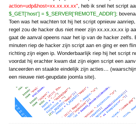
action=udp&host=xx.xx.xx.xx”
, heb ik snel het script a
$_GET[‘host’] = $_SERVER[‘REMOTE_ADDR’];
bovenaa
Toen was het wachten tot hij het script opnieuw aanriep
regel zou de hacker dus niet meer zijn xx.xx.xx.xx ip a
gaat de aanval opeens naar het ip van de hacker zelfs. E
minuten riep de hacker zijn script aan en ging er een fli
richting zijn eigen ip. Wonderbaarlijk riep hij het script 
voordat hij erachter kwam dat zijn eigen script een aan
lanceerden en staakte eindelijk zijn acties… (waarschijn
een nieuwe niet-geupdate joomla site).