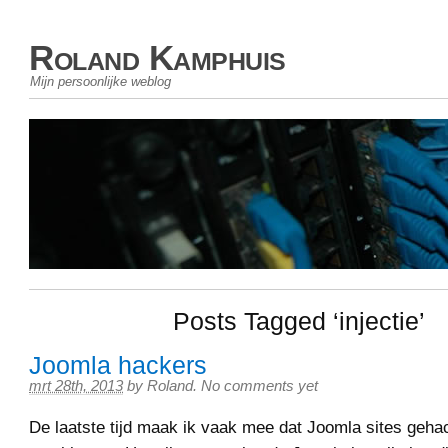
Roland Kamphuis
Mijn persoonlijke weblog
Posts Tagged ‘injectie’
Joomla hackers
mrt 28th, 2013
by
Roland
.
No comments yet
De laatste tijd maak ik vaak mee dat Joomla sites geh