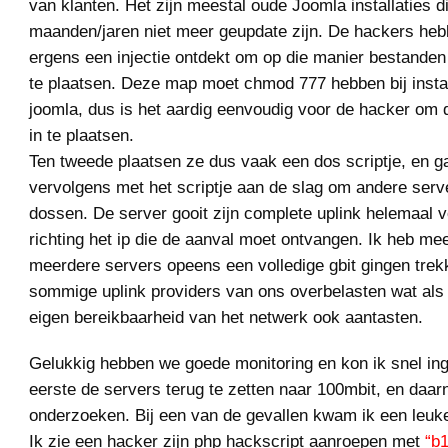
van klanten. Het zijn meestal oude Joomla installaties di
maanden/jaren niet meer geupdate zijn. De hackers hebb
ergens een injectie ontdekt om op die manier bestanden
te plaatsen. Deze map moet chmod 777 hebben bij instal
joomla, dus is het aardig eenvoudig voor de hacker om
in te plaatsen.
Ten tweede plaatsen ze dus vaak een dos scriptje, en g
vervolgens met het scriptje aan de slag om andere serve
dossen. De server gooit zijn complete uplink helemaal 
richting het ip die de aanval moet ontvangen. Ik heb m
meerdere servers opeens een volledige gbit gingen tre
sommige uplink providers van ons overbelasten wat als 
eigen bereikbaarheid van het netwerk ook aantasten.
Gelukkig hebben we goede monitoring en kon ik snel ing
eerste de servers terug te zetten naar 100mbit, en daar
onderzoeken. Bij een van de gevallen kwam ik een leuk
Ik zie een hacker zijn php hackscript aanroepen met
“b1