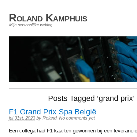
Roland Kamphuis
Mijn persoonlijke weblog
Posts Tagged ‘grand prix’
F1 Grand Prix Spa België
jul 31st, 2023
by
Roland
.
No comments yet
Een collega had F1 kaarten gewonnen bij een leverancie