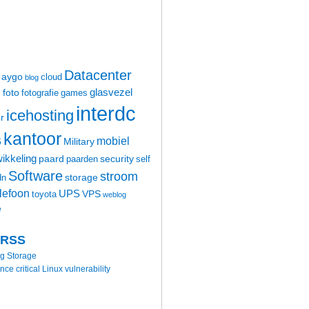
Datacenter
aygo
cloud
blog
glasvezel
foto
m
fotografie
games
interdc
icehosting
r
kantoor
mobiel
6
Military
ikkeling
paard
security
paarden
self
Software
stroom
storage
dn
elefoon
UPS
VPS
toyota
weblog
e
 RSS
ng Storage
 critical Linux vulnerability