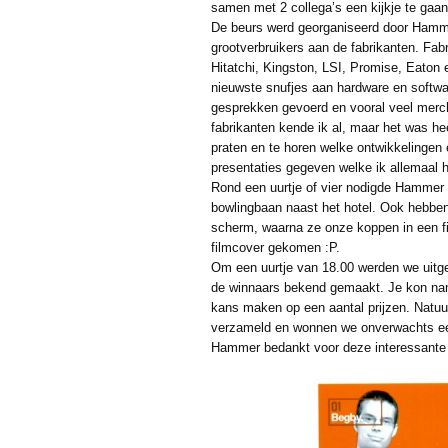
samen met 2 collega’s een kijkje te gaa
De beurs werd georganiseerd door Hamme
grootverbruikers aan de fabrikanten. Fab
Hitatchi, Kingston, LSI, Promise, Eaton 
nieuwste snufjes aan hardware en softwa
gesprekken gevoerd en vooral veel merc
fabrikanten kende ik al, maar het was he
praten en te horen welke ontwikkelingen
presentaties gegeven welke ik allemaal 
Rond een uurtje of vier nodigde Hammer o
bowlingbaan naast het hotel. Ook hebben
scherm, waarna ze onze koppen in een fil
filmcover gekomen :P.
Om een uurtje van 18.00 werden we uitge
de winnaars bekend gemaakt. Je kon name
kans maken op een aantal prijzen. Natuur
verzameld en wonnen we onverwachts ee
Hammer bedankt voor deze interessante 