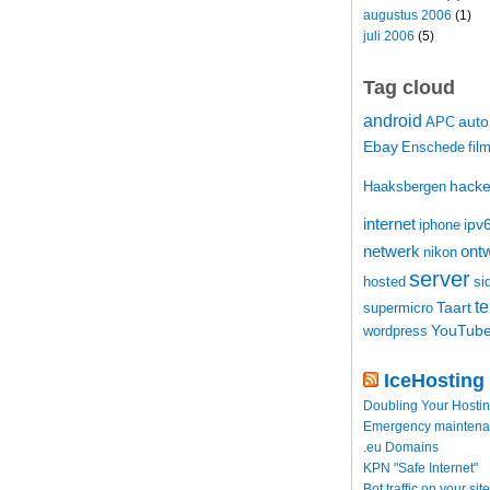
augustus 2006
(1)
juli 2006
(5)
Tag cloud
android
auto
APC
Ebay
Enschede
fil
hacke
Haaksbergen
internet
ipv
iphone
netwerk
ontw
nikon
server
hosted
si
t
Taart
supermicro
YouTub
wordpress
IceHosting
Doubling Your Hosti
Emergency maintenance
.eu Domains
KPN "Safe Internet"
Bot traffic on your site