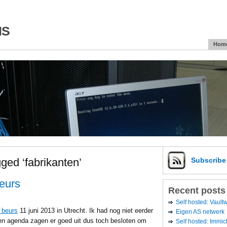
is
Hom
ged ‘fabrikanten’
Subscrib
eurs
Recent posts
Self hosted: Vaul
 beurs
11 juni 2013 in Utrecht. Ik had nog niet eerder
Eigen AS netwerk
en agenda zagen er goed uit dus toch besloten om
Self hosted: Immic