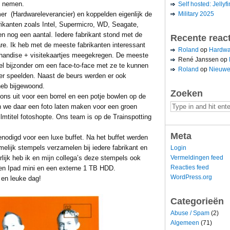
n nemen.
Self hosted: Jellyfi
Military 2025
r (Hardwareleverancier) en koppelden eigenlijk de
rikanten zoals Intel, Supermicro, WD, Seagate,
en nog een aantal. Iedere fabrikant stond met de
Recente reac
re. Ik heb met de meeste fabrikanten interessant
Roland
op
Hardwa
handise + visitekaartjes meegekregen. De meeste
René Janssen
op
el bijzonder om een face-to-face met ze te kunnen
Roland
op
Nieuwe
 er speelden. Naast de beurs werden er ook
heb bijgewoond.
Zoeken
ns uit voor een borrel en een potje bowlen op de
 we daar een foto laten maken voor een groen
mtitel fotoshopte. Ons team is op de Trainspotting
Meta
nodigd voor een luxe buffet. Na het buffet werden
lijk stempels verzamelen bij iedere fabrikant en
Login
Vermeldingen feed
lijk heb ik en mijn collega’s deze stempels ook
Reacties feed
n Ipad mini en een externe 1 TB HDD.
WordPress.org
en leuke dag!
Categorieën
Abuse / Spam
(2)
Algemeen
(71)