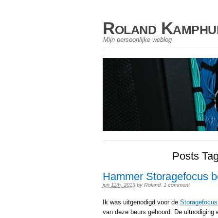
Roland Kamphu
Mijn persoonlijke weblog
Posts Tag
Hammer Storagefocus b
jun 11th, 2013
by
Roland
.
1 comment
Ik was uitgenodigd voor de
Storagefocus
van deze beurs gehoord. De uitnodiging 