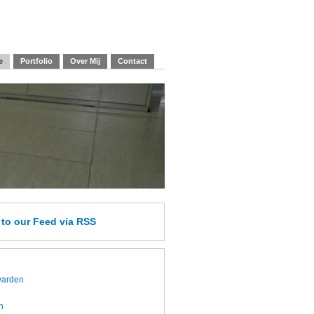
e
Portfolio
Over Mij
Contact
e
to our Feed
via RSS
twarden
h