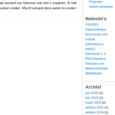
Projecten
daar iemand van Hammer ook foto’s maakten. Ik heb
Saxion-projecten
g kunnen vinden. Mocht iemand deze weten te vinden:
Website's
AS42093
Datacenterpics
Enzovoorts.com
Icebyte
IceHosting.nl
InterDC
InterRacks C.V.
PWS-Robotica
Tweakers.net
WebhostingTalk
WebWereld
Archief
juni 2026
(1)
mei 2026
(1)
maart 2026
(2)
oktober 2025
(1)
oktober 2024
(1)