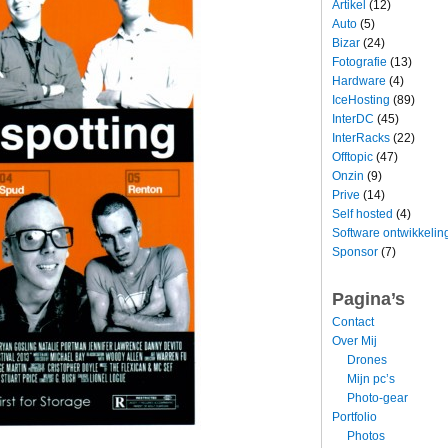
Artikel
(12)
Auto
(5)
Bizar
(24)
Fotografie
(13)
Hardware
(4)
IceHosting
(89)
InterDC
(45)
InterRacks
(22)
Offtopic
(47)
Onzin
(9)
Prive
(14)
Self hosted
(4)
Software ontwikkelin
Sponsor
(7)
Pagina’s
Contact
Over Mij
Drones
Mijn pc’s
Photo-gear
Portfolio
Photos