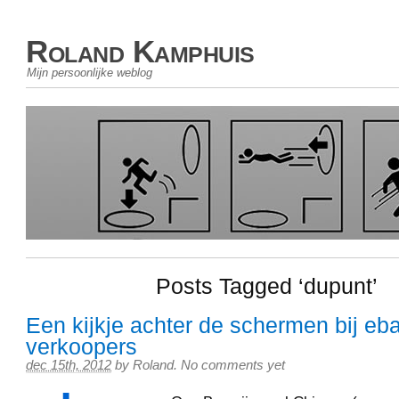
Roland Kamphuis
Mijn persoonlijke weblog
Posts Tagged ‘dupunt’
Een kijkje achter de schermen bij eb
verkoopers
dec 15th, 2012
by
Roland
.
No comments yet