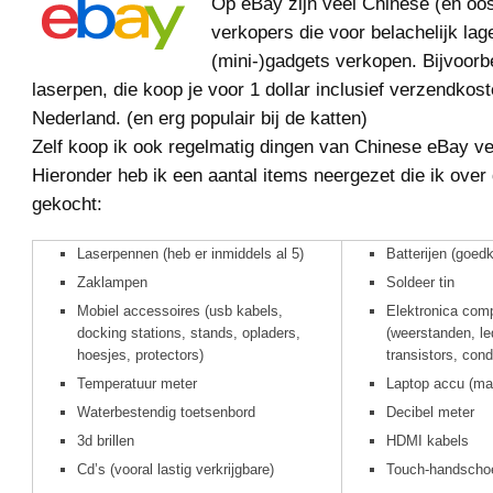
Op eBay zijn veel Chinese (en oo
verkopers die voor belachelijk lag
(mini-)gadgets verkopen. Bijvoorb
laserpen, die koop je voor 1 dollar inclusief verzendkos
Nederland. (en erg populair bij de katten)
Zelf koop ik ook regelmatig dingen van Chinese eBay v
Hieronder heb ik een aantal items neergezet die ik over
gekocht:
Laserpennen (heb er inmiddels al 5)
Batterijen (goe
Zaklampen
Soldeer tin
Mobiel accessoires (usb kabels,
Elektronica com
docking stations, stands, opladers,
(weerstanden, le
hoesjes, protectors)
transistors, con
Temperatuur meter
Laptop accu (maa
Waterbestendig toetsenbord
Decibel meter
3d brillen
HDMI kabels
Cd’s (vooral lastig verkrijgbare)
Touch-handscho