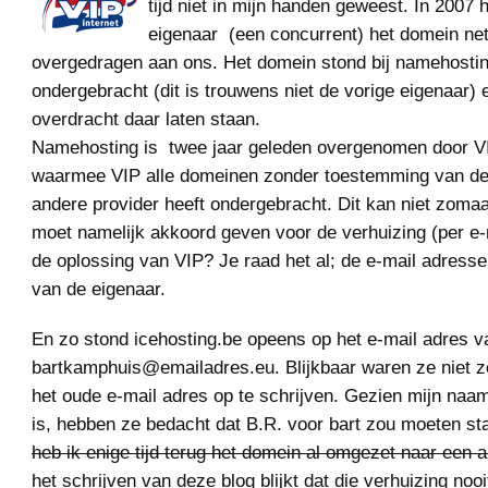
tijd niet in mijn handen geweest. In 2007 
eigenaar (een concurrent) het domein net
overgedragen aan ons. Het domein stond bij namehosti
ondergebracht (dit is trouwens niet de vorige eigenaar) 
overdracht daar laten staan.
Namehosting is twee jaar geleden overgenomen door VI
waarmee VIP alle domeinen zonder toestemming van de 
andere provider heeft ondergebracht. Dit kan niet zomaa
moet namelijk akkoord geven voor de verhuizing (per e
de oplossing van VIP? Je raad het al; de e-mail adres
van de eigenaar.
En zo stond icehosting.be opeens op het e-mail adres v
bartkamphuis@emailadres.eu. Blijkbaar waren ze niet z
het oude e-mail adres op te schrijven. Gezien mijn na
is, hebben ze bedacht dat B.R. voor bart zou moeten st
heb ik enige tijd terug het domein al omgezet naar een a
het schrijven van deze blog blijkt dat die verhuizing noo