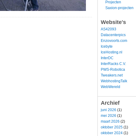
Projecten
Saxion-projecten
Website's
AS42093
Datacenterpics
Enzovoorts.com
Icebyte
IceHosting.nl
InterDC
InterRacks C.V.
PWS-Robotica
Tweakers.net
WebhostingTalk
WebWereld
Archief
juni 2026
(1)
mei 2026
(1)
maart 2026
(2)
oktober 2025
(1)
oktober 2024
(1)