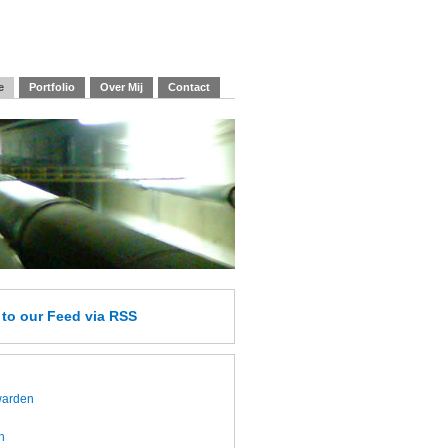
e
Portfolio
Over Mij
Contact
e
to our Feed
via RSS
twarden
h