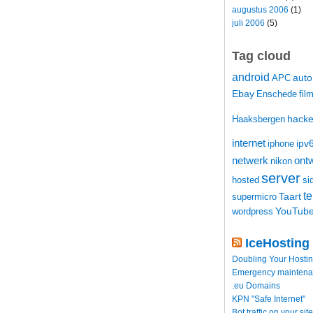
augustus 2006
(1)
juli 2006
(5)
Tag cloud
android
auto
APC
Ebay
Enschede
fil
hacke
Haaksbergen
internet
ipv
iphone
netwerk
ontw
nikon
server
hosted
si
t
Taart
supermicro
YouTub
wordpress
IceHosting
Doubling Your Hosti
Emergency maintenance
.eu Domains
KPN "Safe Internet"
Bot traffic on your site