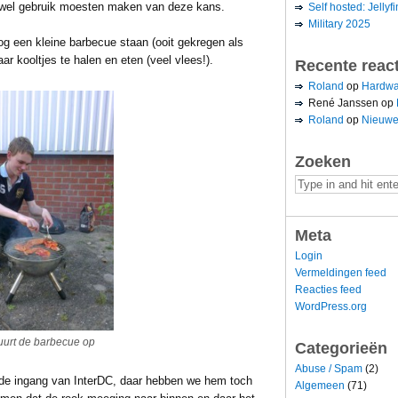
 wel gebruik moesten maken van deze kans.
Self hosted: Jellyfi
Military 2025
g een kleine barbecue staan (ooit gekregen als
r kooltjes te halen en eten (veel vlees!).
Recente reac
Roland
op
Hardwa
René Janssen
op
Roland
op
Nieuwe
Zoeken
Meta
Login
Vermeldingen feed
Reacties feed
WordPress.org
uurt de barbecue op
Categorieën
Abuse / Spam
(2)
 de ingang van InterDC, daar hebben we hem toch
Algemeen
(71)