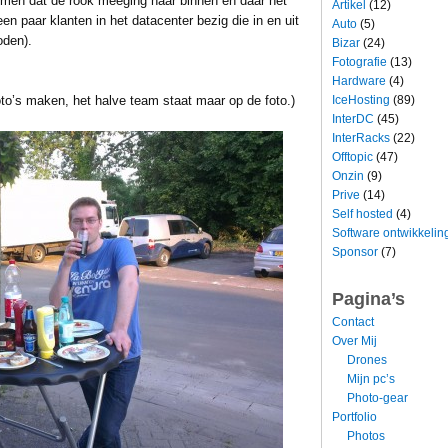
men dat de rook meeging naar binnen en daar het
Artikel
(12)
en paar klanten in het datacenter bezig die in en uit
Auto
(5)
oden).
Bizar
(24)
Fotografie
(13)
Hardware
(4)
IceHosting
(89)
oto’s maken, het halve team staat maar op de foto.)
InterDC
(45)
InterRacks
(22)
Offtopic
(47)
Onzin
(9)
Prive
(14)
Self hosted
(4)
Software ontwikkelin
Sponsor
(7)
Pagina’s
Contact
Over Mij
Drones
Mijn pc’s
Photo-gear
Portfolio
Photos