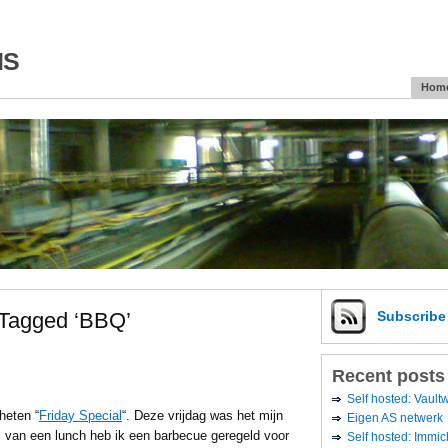
is
Hom
 Tagged ‘BBQ’
Subscrib
Recent posts
Self hosted: Vaul
heten “
Friday Special
“. Deze vrijdag was het mijn
Eigen AS netwerk
s van een lunch heb ik een barbecue geregeld voor
Self hosted: Immic