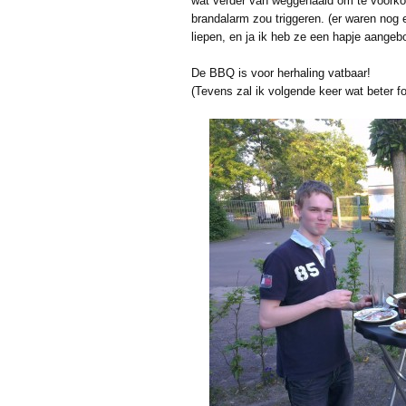
wat verder van weggehaald om te voorko
brandalarm zou triggeren. (er waren nog e
liepen, en ja ik heb ze een hapje aangeb
De BBQ is voor herhaling vatbaar!
(Tevens zal ik volgende keer wat beter f