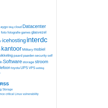
Datacenter
aygo
cloud
blog
glasvezel
foto
m
fotografie
games
interdc
icehosting
r
kantoor
mobiel
6
Military
ikkeling
paard
security
paarden
self
Software
stroom
storage
dn
elefoon
UPS
VPS
toyota
weblog
e
 RSS
ng Storage
 critical Linux vulnerability