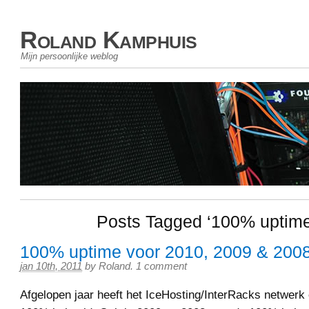
Roland Kamphuis
Mijn persoonlijke weblog
Posts Tagged ‘100% uptime
100% uptime voor 2010, 2009 & 200
jan 10th, 2011
by
Roland
.
1 comment
Afgelopen jaar heeft het IceHosting/InterRacks netwerk