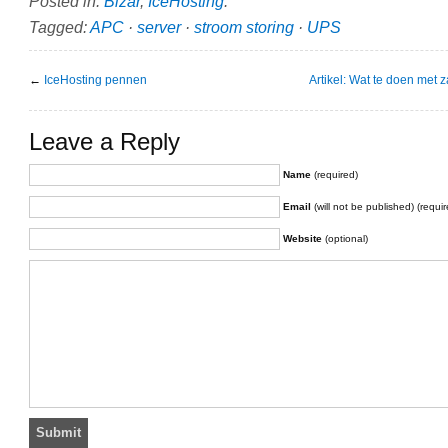
Posted in:
Bizar
,
IceHosting
.
Tagged:
APC
·
server
·
stroom storing
·
UPS
←
IceHosting pennen
Artikel: Wat te doen met z
Leave a Reply
Name
(required)
Email
(will not be published) (requir
Website
(optional)