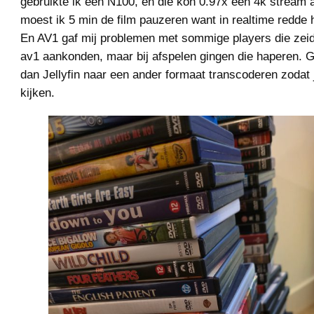
gebruikte ik een N100, en die kon 0.97x een 4k stream 
moest ik 5 min de film pauzeren want in realtime redde hi
En AV1 gaf mij problemen met sommige players die zeid
av1 aankonden, maar bij afspelen gingen die haperen. G
dan Jellyfin naar een ander formaat transcoderen zodat 
kijken.