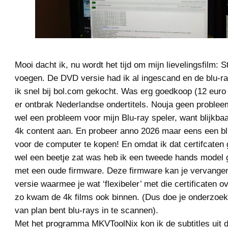
Mooi dacht ik, nu wordt het tijd om mijn lievelingsfilm: S
voegen. De DVD versie had ik al ingescand en de blu-ra
ik snel bij bol.com gekocht. Was erg goedkoop (12 euro 
er ontbrak Nederlandse ondertitels. Nouja geen proble
wel een probleem voor mijn Blu-ray speler, want blijkba
4k content aan. En probeer anno 2026 maar eens een bl
voor de computer te kopen! En omdat ik dat certifcaten
wel een beetje zat was heb ik een tweede hands model
met een oude firmware. Deze firmware kan je vervangen
versie waarmee je wat ‘flexibeler’ met die certificaten 
zo kwam de 4k films ook binnen. (Dus doe je onderzoek h
van plan bent blu-rays in te scannen).
Met het programma MKVToolNix kon ik de subtitles uit 