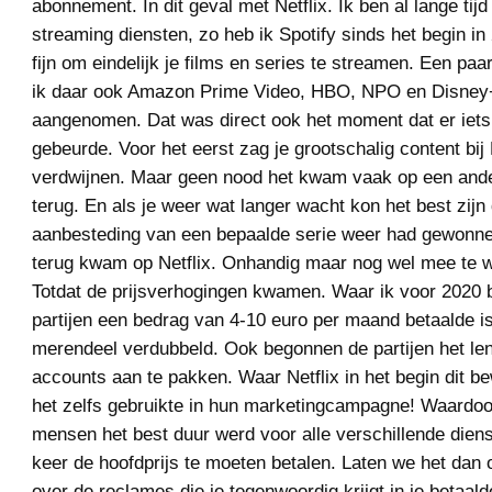
abonnement. In dit geval met Netflix. Ik ben al lange tijd
streaming diensten, zo heb ik Spotify sinds het begin in
fijn om eindelijk je films en series te streamen. Een paar
ik daar ook Amazon Prime Video, HBO, NPO en Disney+
aangenomen. Dat was direct ook het moment dat er iet
gebeurde. Voor het eerst zag je grootschalig content bij 
verdwijnen. Maar geen nood het kwam vaak op een ande
terug. En als je weer wat langer wacht kon het best zijn 
aanbesteding van een bepaalde serie weer had gewonne
terug kwam op Netflix. Onhandig maar nog wel mee te 
Totdat de prijsverhogingen kwamen. Waar ik voor 2020 
partijen een bedrag van 4-10 euro per maand betaalde is 
merendeel verdubbeld. Ook begonnen de partijen het le
accounts aan te pakken. Waar Netflix in het begin dit be
het zelfs gebruikte in hun marketingcampagne! Waardoo
mensen het best duur werd voor alle verschillende dien
keer de hoofdprijs te moeten betalen. Laten we het dan 
over de reclames die je tegenwoordig krijgt in je betaal