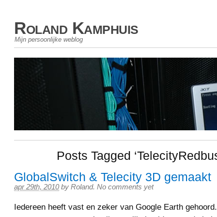
Roland Kamphuis
Mijn persoonlijke weblog
Posts Tagged ‘TelecityRedbus
GlobalSwitch & Telecity 3D gemaakt
apr 29th, 2010
by
Roland
.
No comments yet
Iedereen heeft vast en zeker van Google Earth gehoord. 