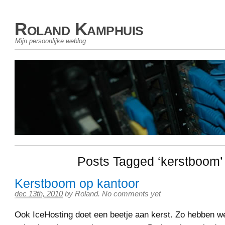
Roland Kamphuis
Mijn persoonlijke weblog
Posts Tagged ‘kerstboom’
Kerstboom op kantoor
dec 13th, 2010
by
Roland
.
No comments yet
Ook IceHosting doet een beetje aan kerst. Zo hebben 