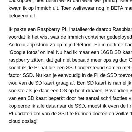
backuppen, files delen werkt dan weer wel prima). Met
kwam ik op Immich uit. Toen weliswaar nog in BETA maa
belovend uit.
Ik pakte een Raspberry PI, installeerde daarop Raspbia
voordat ik het wist was de Immich container gedeploye
Android app stond zo op mijn telefoon. En in no time ha
‘Google fotos’ online! Nu had ik maar een 16GB SD kaar
raspberry zitten, dat gaf niet bepaald meer opslag dan 
kocht ik de PI hat die een SSD ondersteund samen met
factor SSD. Nu kan je eenvoudig in de PI de SSD toevo
wou van de SD kaart graag af. Een SD kaart is namelijk
snelste als je daar een OS op hebt draaien. Bovendien 
van een SD kaart beperkt door het aantal schrijfacties
kopieerde ik alle data naar de SSD, moest ik even de f
PI updaten om van de SSD te kunnen booten en voilla! 
cloud opslag!