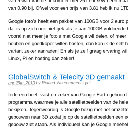
van 5 watt van de pi komt er met 25 cent /kWh een maan
van 0.90 bij. Ofwel voor een prijs van 3.81 heb ik nu 1T
Google foto’s heeft een pakket van 100GB voor 2 euro 
dat is op zich ook niet gek als je aan 100GB voldoende h
vooral niet meer je foto’s met Google wil delen, of meer
hebben en goedkoper willen hosten, dan kan ik de self 
variant zeker aanraden! En als je zelf graag ervaring w
Linux, Pi en hosting dan zeker!
GlobalSwitch & Telecity 3D gemaakt
apr 29th, 2010
by
Roland
.
No comments yet
Iedereen heeft vast en zeker van Google Earth gehoord. 
programma waarmee je alle satellietbeelden van de hele
bekijken. Tegenwoordig is Google bezig met het omzette
gebouwen naar 3D zodat je op de satellietbeelden een e
gebouw ziet staan. Als individueel kan je Google meehe