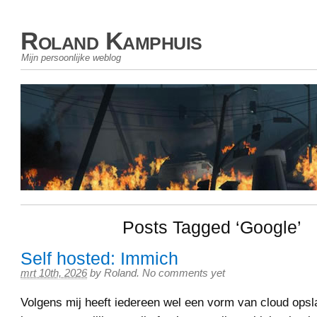
Roland Kamphuis
Mijn persoonlijke weblog
Posts Tagged ‘Google’
Self hosted: Immich
mrt 10th, 2026
by
Roland
.
No comments yet
Volgens mij heeft iedereen wel een vorm van cloud opsla