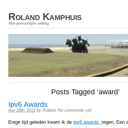
Roland Kamphuis
Mijn persoonlijke weblog
Posts Tagged ‘award’
Ipv6 Awards
nov 18th, 2011
by
Roland
.
No comments yet
Enige tijd geleden kwam ik de
ipv6 awards
tegen. Een 